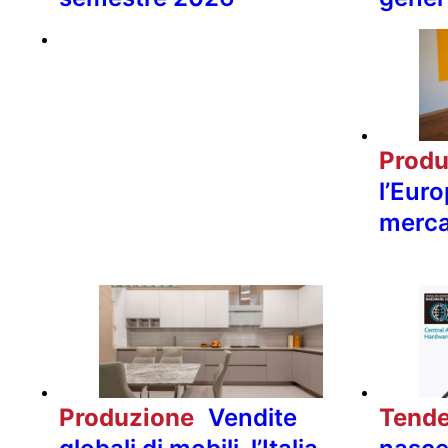
Prod
l’Euro
merca
Produzione
Vendite
Tend