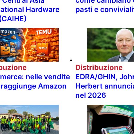
 Central Asia
come cambiano 
national Hardware
pasti e conviviali
(CAIHE)
ibuzione
Distribuzione
erce: nelle vendite
EDRA/GHIN, Joh
 raggiunge Amazon
Herbert annuncia 
nel 2026