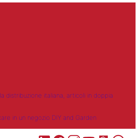
 distribuzione italiana, articoli in doppia
ncare in un negozio DIY and Garden