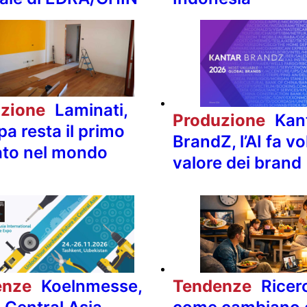
uzione
Laminati,
Produzione
Kan
pa resta il primo
BrandZ, l’AI fa vol
to nel mondo
valore dei brand
enze
Koelnmesse,
Tendenze
Ricer