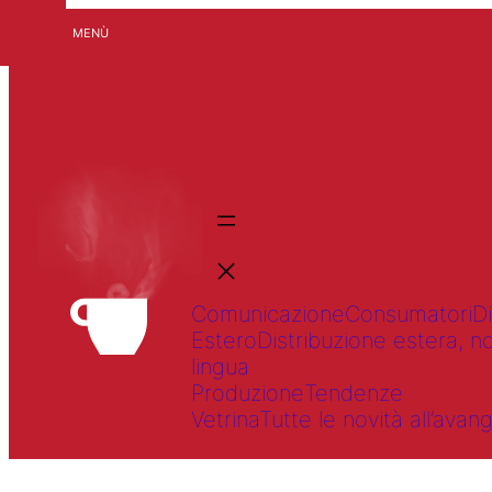
MENÙ
Comunicazione
Consumatori
D
Estero
Distribuzione estera, no
lingua
Produzione
Tendenze
Vetrina
Tutte le novità all’av