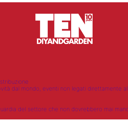
istribuzione
vità dal mondo, eventi non legati direttamente alla
anguardia del settore che non dovrebbero mai ma