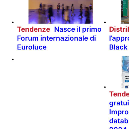
Tendenze
Nasce il primo
Distr
Forum internazionale di
l’appr
Euroluce
Black
Tend
gratu
Impro
datab