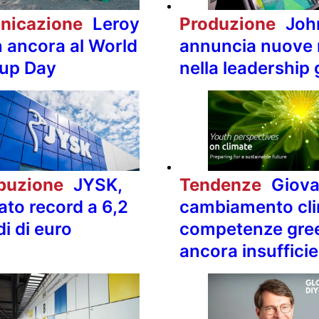
nicazione
Leroy
Produzione
Joh
n ancora al World
annuncia nuove
up Day
nella leadership 
ibuzione
JYSK,
Tendenze
Giova
ato record a 6,2
cambiamento cli
di di euro
competenze gre
ancora insufficie