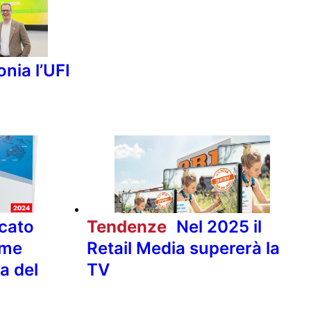
onia l’UFI
rcato
Tendenze
Nel 2025 il
ome
Retail Media supererà la
a del
TV