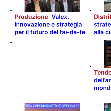
Produzione
Valex,
Distr
innovazione e strategia
strate
per il futuro del fai-da-te
alla c
Tend
dell’
mondi