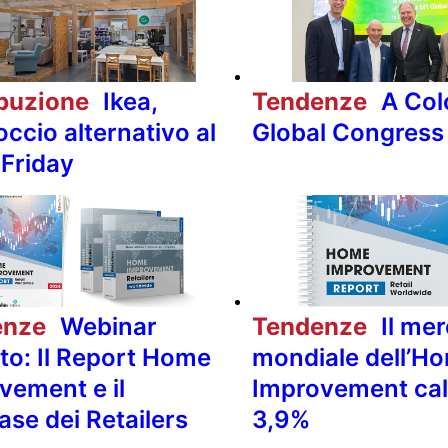
ibuzione
Ikea,
Tendenze
A Col
occio alternativo al
Global Congress
 Friday
enze
Webinar
Tendenze
Il me
ito: Il Report Home
mondiale dell’H
vement e il
Improvement cal
ase dei Retailers
3,9%