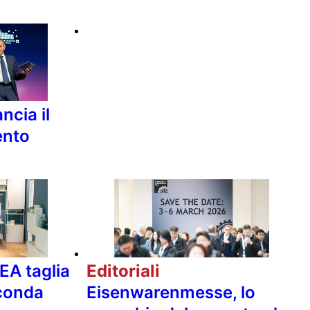
ncia il
ento
EA taglia
Editoriali
econda
Eisenwarenmesse, lo