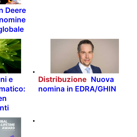
n Deere
 nomine
globale
ni e
Distribuzione
Nuova
matico:
nomina in EDRA/GHIN
en
nti