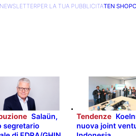
NEWSLETTER
PER LA TUA PUBBLICITA
TEN SHOP
C
ibuzione
Salaün,
Tendenze
Koel
 segretario
nuova joint ventu
ale di EDRA/GHIN
Indonesia