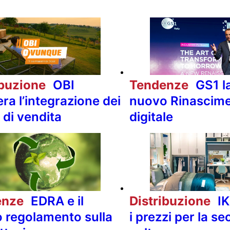
ibuzione
OBI
Tendenze
GS1 la
ra l’integrazione dei
nuovo Rinascim
 di vendita
digitale
enze
EDRA e il
Distribuzione
IK
 regolamento sulla
i prezzi per la s