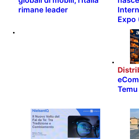
globali di mobili, l’Italia
nasce
rimane leader
Inter
Expo 
Distr
eComm
Temu