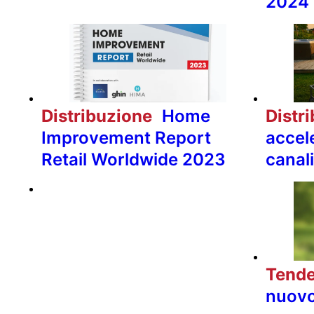
2024
Distribuzione
Home
Distr
Improvement Report
accele
Retail Worldwide 2023
canali
Tend
nuovo