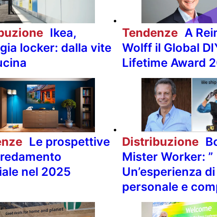
ibuzione
Ikea,
Tendenze
A Rei
gia locker: dalla vite
Wolff il Global DI
ucina
Lifetime Award 
enze
Le prospettive
Distribuzione
Bo
arredamento
Mister Worker: ”
ale nel 2025
Un’esperienza di
personale e com