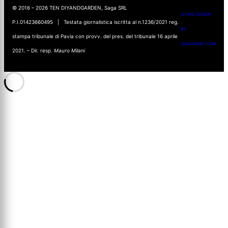
© 2016 – 2026 TEN DIYANDGARDEN, Saga SRL
UI AND DESIGN
P.I.01423660495 | Testata giornalistica iscritta al n.1236/2021 reg.
BY
stampa tribunale di Pavia con provv. del pres. del tribunale 16 aprile
GIUDANSKY.COM
2021. – Dir. resp.
Mauro Milani