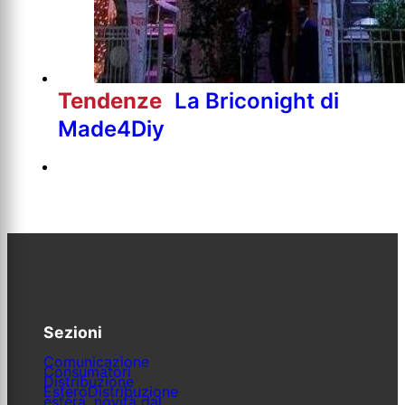
Tendenze
La Briconight di
Made4Diy
Sezioni
Comunicazione
Consumatori
Distribuzione
Estero
Distribuzione
estera, novità dal