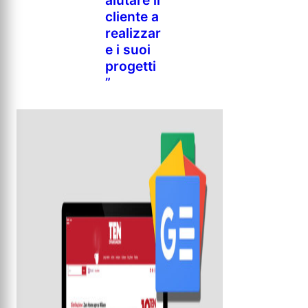
aiutare il
cliente a
realizzar
e i suoi
progetti
”