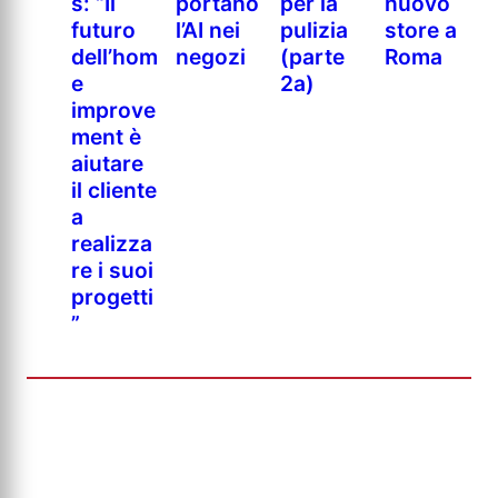
s: “Il
portano
per la
nuovo
futuro
l’AI nei
pulizia
store a
dell’hom
negozi
(parte
Roma
e
2a)
improve
ment è
aiutare
il cliente
a
realizza
re i suoi
progetti
”