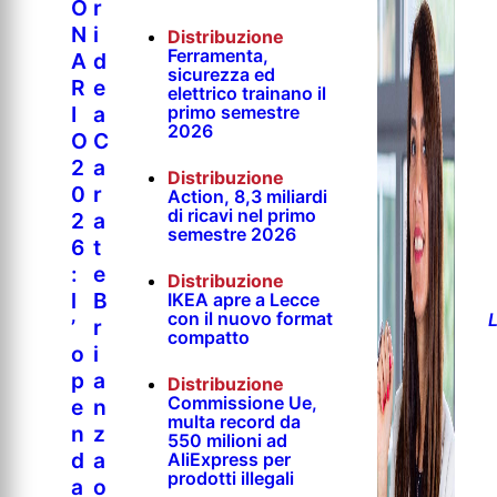
O
r
N
i
Distribuzione
Ferramenta,
A
d
sicurezza ed
R
e
elettrico trainano il
primo semestre
I
a
2026
O
C
2
a
Distribuzione
0
r
Action, 8,3 miliardi
di ricavi nel primo
2
a
semestre 2026
6
t
:
e
Distribuzione
l
B
IKEA apre a Lecce
con il nuovo format
L
’
r
compatto
o
i
p
a
Distribuzione
Commissione Ue,
e
n
multa record da
n
z
550 milioni ad
d
a
AliExpress per
prodotti illegali
a
o