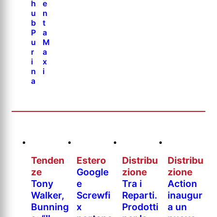
h
e
u
n
b
t
P
a
u
M
r
a
i
x
n
i
a
Tenden
Estero
Distribu
Distribu
ze
Google
zione
zione
Tony
e
Tra i
Action
Walker,
Screwfi
Reparti.
inaugur
Bunning
x
Prodotti
a un