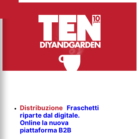
Distribuzione
Fraschetti
riparte dal digitale.
Online la nuova
piattaforma B2B