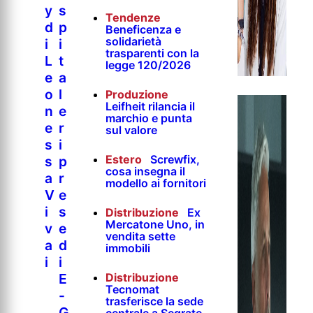
y
s
Tendenze
d
p
Beneficenza e
solidarietà
i
i
trasparenti con la
L
t
legge 120/2026
e
a
o
l
Produzione
Leifheit rilancia il
n
e
marchio e punta
e
r
sul valore
s
i
Estero
Screwfix,
s
p
cosa insegna il
a
r
modello ai fornitori
V
e
i
s
Distribuzione
Ex
Mercatone Uno, in
v
e
vendita sette
a
d
immobili
i
i
Distribuzione
E
Tecnomat
-
trasferisce la sede
G
centrale a Segrate