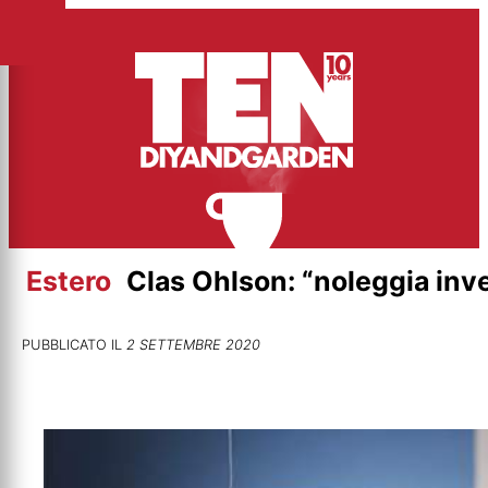
Vai
al
contenuto
Estero
Clas Ohlson: “noleggia inv
PUBBLICATO IL
2 SETTEMBRE 2020