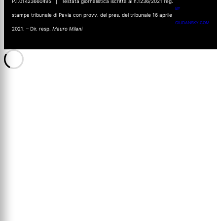
P.I.01423660495 | Testata giornalistica iscritta al n.1236/2021 reg.
BY
stampa tribunale di Pavia con provv. del pres. del tribunale 16 aprile
GIUDANSKY.COM
2021. – Dir. resp.
Mauro Milani