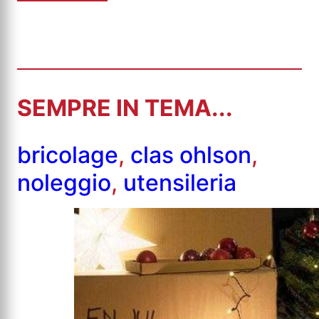
SEMPRE IN TEMA...
bricolage
,
clas ohlson
,
noleggio
,
utensileria