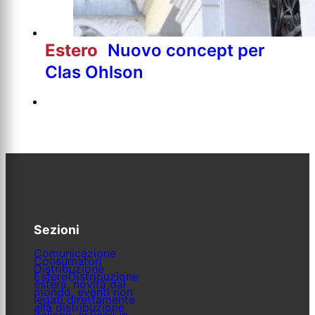
Estero
Nuovo concept per
Clas Ohlson
Sezioni
Comunicazione
Consumatori
Distribuzione
Estero
Distribuzione
estera, novità dal
mondo, eventi non
legati direttamente
alla distribuzione
italiana, articoli in