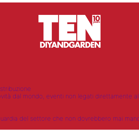
istribuzione
vità dal mondo, eventi non legati direttamente alla
anguardia del settore che non dovrebbero mai ma