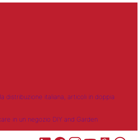
 distribuzione italiana, articoli in doppia
ncare in un negozio DIY and Garden