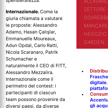
spensieratezza.
ALL’AVAN
SETTORE
Internazionale.
Come la
DOVREBB
giuria chiamata a valutare
le proposte: Alessandro
MANCARE
Adamo, Hasan Çalışlar,
NEGOZIO 
Emmanuelle Moureaux,
GARDEN
Adun Opdal, Carlo Ratti,
Nicola Scaranaro, Patrik
Schumacher e
naturalmente il CEO di FITT,
Distrib
Alessandro Mezzalira.
Fraschet
Internazionale come il
digitale
perimetro del contest: i
piattaf
partecipanti di ciascun
Consum
team possono provenire da
Accentur
gli acqu
diversi paesi, da diverse