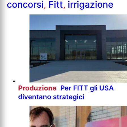
concorsi
,
Fitt
,
irrigazione
Produzione
Per FITT gli USA
diventano strategici