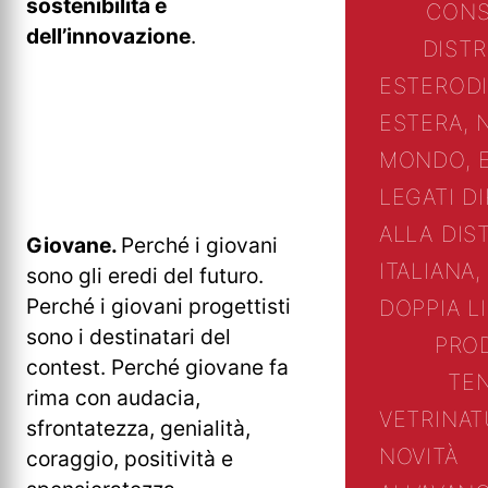
sostenibilità e
CONS
dell’innovazione
.
DIST
ESTERO
D
ESTERA, 
MONDO, 
LEGATI D
ALLA DIS
Giovane.
Perché i giovani
ITALIANA,
sono gli eredi del futuro.
Perché i giovani progettisti
DOPPIA L
sono i destinatari del
PRO
contest. Perché giovane fa
TE
rima con audacia,
VETRINA
T
sfrontatezza, genialità,
NOVITÀ
coraggio, positività e