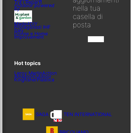
Tra i Reparti
Outdoor
powered
nella tua
by
casella di
posta
Made4DIY
Protagonisti IHF
Italy
Donne e Home
Improvement
Iscriviti
Hot topics
Leroy Merlin
Action
Amazon
Outdoor
Kingfisher
Plastica
SAGA
TEN INTERNATIONAL
BRICOLIAMO