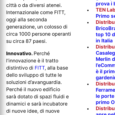
prova i
città o da diversi atenei.
TEN La
Internazionale come FITT,
Primo s
oggi alla seconda
Distrib
generazione, un colosso di
BricoBr
circa 1000 persone operanti
top 10 
in Italia
su circa 87 paesi.
Distrib
Casaleg
Innovativo.
Perché
Merlin 
l’innovazione è il tratto
l’eComm
distintivo di
FITT
, alla base
è il pri
dello sviluppo di tutte le
gardeni
soluzioni d’avanguardia.
Distrib
Perché il nuovo edificio
Ferramen
le porte 
sarà dotato di spazi fluidi e
primo O
dinamici e sarà incubatore
Distrib
di nuove idee, di nuove
apre nel