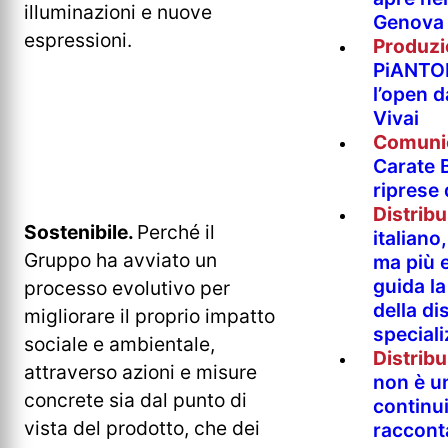
illuminazioni e nuove
Genova
espressioni.
Produzi
PiANTO
l’open 
Vivai
Comuni
Carate B
riprese
Distrib
Sostenibile.
Perché il
italian
Gruppo ha avviato un
ma più e
guida l
processo evolutivo per
della di
migliorare il proprio impatto
special
sociale e ambientale,
Distrib
attraverso azioni e misure
non è un
concrete sia dal punto di
continu
vista del prodotto, che dei
raccont