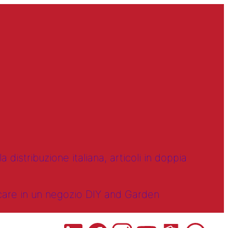
 distribuzione italiana, articoli in doppia
ncare in un negozio DIY and Garden