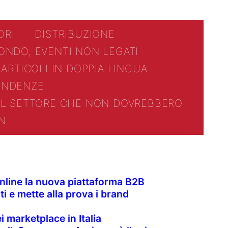
ORI
DISTRIBUZIONE
MONDO, EVENTI NON LEGATI
 ARTICOLI IN DOPPIA LINGUA
ENDENZE
DEL SETTORE CHE NON DOVREBBERO
N
 Online la nuova piattaforma B2B
ti e mette alla prova i brand
i marketplace in Italia