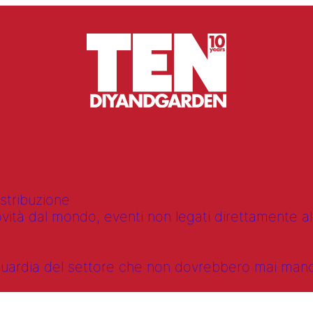
istribuzione
vità dal mondo, eventi non legati direttamente alla
anguardia del settore che non dovrebbero mai ma