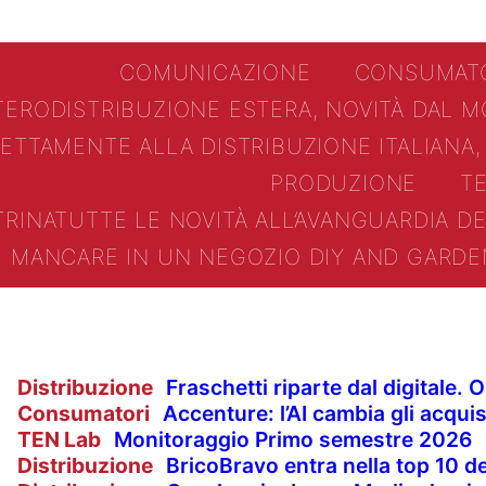
COMUNICAZIONE
CONSUMAT
TERO
DISTRIBUZIONE ESTERA, NOVITÀ DAL 
RETTAMENTE ALLA DISTRIBUZIONE ITALIANA,
PRODUZIONE
T
TRINA
TUTTE LE NOVITÀ ALL’AVANGUARDIA 
I MANCARE IN UN NEGOZIO DIY AND GARDE
Distribuzione
Fraschetti riparte dal digitale.
Consumatori
Accenture: l’AI cambia gli acquis
TEN Lab
Monitoraggio Primo semestre 2026
Distribuzione
BricoBravo entra nella top 10 de