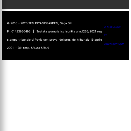
© 2016 – 2026 TEN DIYANDGARDEN, Saga SRL
UI AND DESIGN
P.I.01423660495 | Testata giornalistica iscritta al n.1236/2021 reg.
BY
stampa tribunale di Pavia con provv. del pres. del tribunale 16 aprile
GIUDANSKY.COM
2021. – Dir. resp.
Mauro Milani