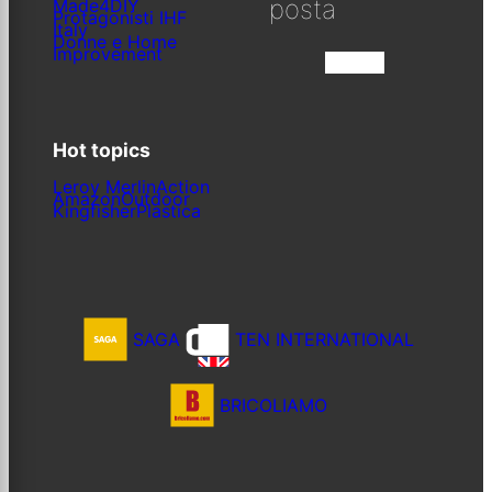
posta
Made4DIY
Protagonisti IHF
Italy
Donne e Home
Improvement
Iscriviti
Hot topics
Leroy Merlin
Action
Amazon
Outdoor
Kingfisher
Plastica
SAGA
TEN INTERNATIONAL
BRICOLIAMO