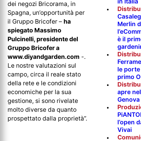
in Italia
dei negozi Bricorama, in
Distrib
Spagna, un’opportunità per
Casaleg
il Gruppo Bricofer –
ha
Merlin 
spiegato Massimo
l’eComm
Pulcinelli, presidente del
è il pri
gardeni
Gruppo Bricofer a
Distrib
www.diyandgarden.com
-.
Ferramen
Le nostre valutazioni sul
le porte 
campo, circa il reale stato
primo O
della rete e le condizioni
Distrib
economiche per la sua
apre nel
Genova
gestione, si sono rivelate
Produzi
molto diverse da quanto
PiANTO
prospettato dalla proprietà”.
l’open 
Vivai
Comuni