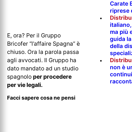
Carate B
riprese
Distrib
italian
ma più e
E, ora? Per il Gruppo
guida l
Bricofer “l’affaire Spagna” è
della di
chiuso. Ora la parola passa
special
agli avvocati. Il Gruppo ha
Distrib
non è un
dato mandato ad un studio
continu
spagnolo
per procedere
raccont
per vie legali.
Facci sapere cosa ne pensi