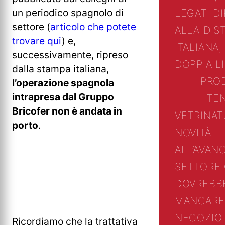
un periodico spagnolo di
LEGATI D
settore (
articolo che potete
ALLA DIS
trovare qui
) e,
ITALIANA,
successivamente, ripreso
DOPPIA L
dalla stampa italiana,
PRO
l’operazione spagnola
intrapresa dal Gruppo
TE
Bricofer non è andata in
VETRINA
T
porto
.
NOVITÀ
ALL’AVAN
SETTORE
DOVREBB
MANCARE
NEGOZIO 
Ricordiamo che la trattativa