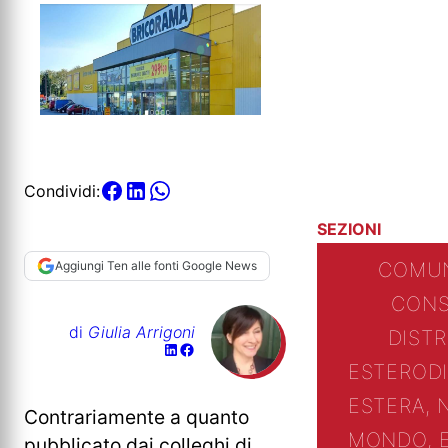
Condividi:
SEZIONI
Aggiungi Ten alle fonti Google News
COMUN
CONS
di
Giulia Arrigoni
DIST
ESTERO
D
ESTERA, 
Contrariamente a quanto
MONDO, 
pubblicato dai colleghi di