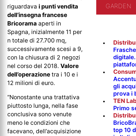
GARDEN
riguardava
i punti vendita
dell’insegna francese
Bricorama
aperti in
Spagna, inizialmente 11 per
n totale di 27.700 mq,
Distrib
successivamente scesi a 9,
Fraschet
digitale
con la chiusura di 2 negozi
piattaf
nel corso del 2018.
Valore
Consum
dell’operazione
tra i 10 e i
Accentur
12 milioni di euro.
gli acqu
prova i
“Nonostante una trattativa
TEN La
piuttosto lunga, nella fase
Primo s
conclusiva sono venute
Distrib
meno le condizioni che
BricoBr
top 10 
facevano, dell’acquisizione