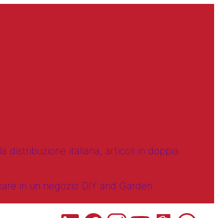
 distribuzione italiana, articoli in doppia
ncare in un negozio DIY and Garden