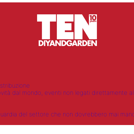
istribuzione
vità dal mondo, eventi non legati direttamente alla
anguardia del settore che non dovrebbero mai ma