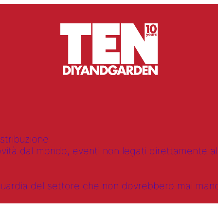
istribuzione
vità dal mondo, eventi non legati direttamente alla
anguardia del settore che non dovrebbero mai ma