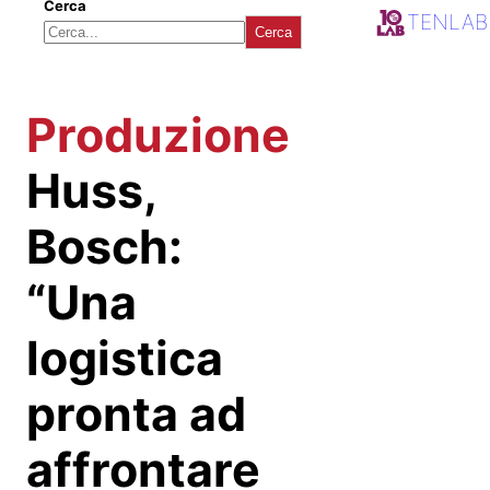
Cerca
TENLAB
Cerca
Produzione
Huss,
Bosch:
“Una
logistica
pronta ad
affrontare