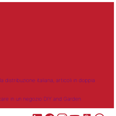
 distribuzione italiana, articoli in doppia
ncare in un negozio DIY and Garden