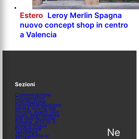
Estero
Leroy Merlin Spagna
nuovo concept shop in centro
a Valencia
Sezioni
Comunicazione
Consumatori
Distribuzione
Estero
Distribuzione
estera, novità dal
mondo, eventi non
legati direttamente
alla distribuzione
italiana, articoli in
doppia lingua
Produzione
Ne
Tendenze
Vetrina
Tutte le
novità