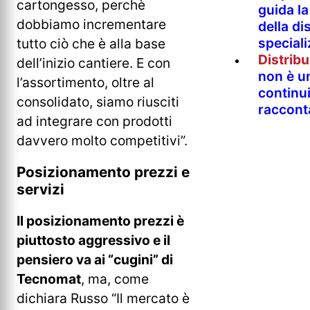
cartongesso, perchè
guida l
dobbiamo incrementare
della di
special
tutto ciò che è alla base
Distrib
dell’inizio cantiere. E con
non è un
l’assortimento, oltre al
continu
consolidato, siamo riusciti
raccont
ad integrare con prodotti
davvero molto competitivi”.
Posizionamento prezzi e
servizi
Il posizionamento prezzi è
piuttosto aggressivo e il
pensiero va ai “cugini” di
Tecnomat
, ma, come
dichiara Russo “Il mercato è