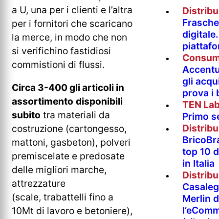
a U, una per i clienti e l’altra
Distrib
Fraschet
per i fornitori che scaricano
digitale
la merce, in modo che non
piattaf
si verifichino fastidiosi
Consum
commistioni di flussi.
Accentur
gli acqu
Circa 3-400 gli articoli in
prova i
assortimento
disponibili
TEN La
subito
tra materiali da
Primo s
Distrib
costruzione (cartongesso,
BricoBr
mattoni, gasbeton), polveri
top 10 
premiscelate e predosate
in Italia
delle migliori marche,
Distrib
attrezzature
Casaleg
(scale, trabattelli fino a
Merlin 
l’eComm
10Mt di lavoro e betoniere),