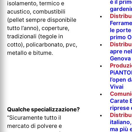
è il pri
isolamento, termico e
gardeni
acustico, combustibili
Distrib
(pellet sempre disponibile
Ferramen
tutto l’anno), coperture,
le porte 
tradizionali (tegole in
primo O
Distrib
cotto), policarbonato, pvc,
apre nel
metallo e bitume.
Genova
Produzi
PiANTO
l’open 
Vivai
Comuni
Carate B
riprese
Qualche specializzazione?
Distrib
“Sicuramente tutto il
italian
mercato di polvere e
ma più e