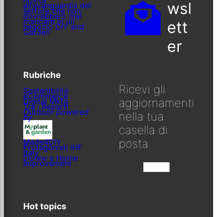
wsl
all’avanguardia del
settore che non
dovrebbero mai
mancare in un
ett
negozio DIY and
Garden
er
Rubriche
Ricevi gli
Sostenibilità
eCommerce
aggiornamenti
Digital Mktg
Tra i Reparti
Outdoor
powered
nella tua
by
casella di
posta
Made4DIY
Protagonisti IHF
Italy
Donne e Home
Improvement
Iscriviti
Hot topics