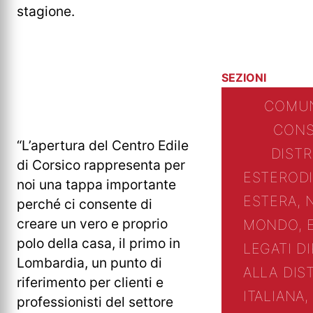
stagione.
SEZIONI
COMUN
CONS
“L’apertura del Centro Edile
DIST
di Corsico rappresenta per
ESTERO
D
noi una tappa importante
ESTERA, 
perché ci consente di
creare un vero e proprio
MONDO, 
polo della casa, il primo in
LEGATI D
Lombardia, un punto di
ALLA DIS
riferimento per clienti e
ITALIANA,
professionisti del settore