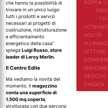
DOPPIA L
che hanno la possibilità di
trovare in un unico luogo
PRO
tutti i prodotti e servizi
TE
necessari ai progetti di
VETRINA
T
costruzione, ristrutturazione
NOVITÀ
e efficientamento
energetico della casa”
ALL’AVAN
spiega
Luigi Russo, store
SETTORE
leader di Leroy Merlin.
DOVREBB
Il Centro Edile
MANCARE
NEGOZIO 
Ma vediamo la novità del
GARDEN
momento. Il
magazzino
conta una superficie di
1.500 mq coperta
,
strutturata con due percorsi