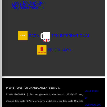
Leroy Merlin
Action
Amazon
Outdoor
Kingfisher
Plastica
SAGA
TEN INTERNATIONAL
BRICOLIAMO
© 2016 – 2026 TEN DIYANDGARDEN, Saga SRL
UI AND DESIGN
P.I.01423660495 | Testata giornalistica iscritta al n.1236/2021 reg.
BY
stampa tribunale di Pavia con provv. del pres. del tribunale 16 aprile
GIUDANSKY.COM