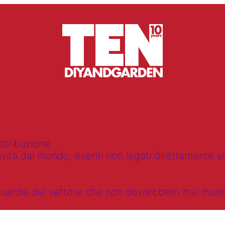
istribuzione
vità dal mondo, eventi non legati direttamente alla
anguardia del settore che non dovrebbero mai ma