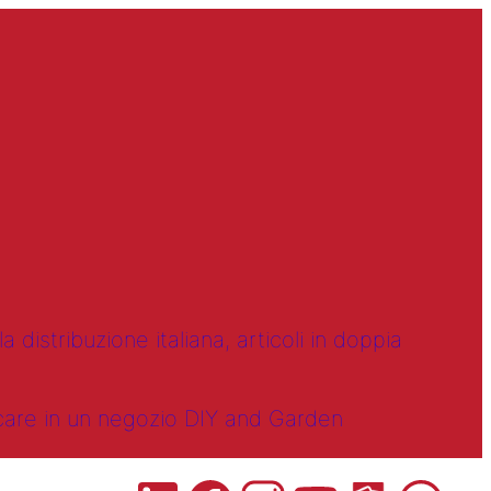
 distribuzione italiana, articoli in doppia
ncare in un negozio DIY and Garden