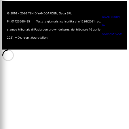
© 2016 – 2026 TEN DIYANDGARDEN, Saga SRL
UI AND DESIGN
P.I.01423660495 | Testata giornalistica iscritta al n.1236/2021 reg.
BY
stampa tribunale di Pavia con provv. del pres. del tribunale 16 aprile
GIUDANSKY.COM
2021. – Dir. resp.
Mauro Milani