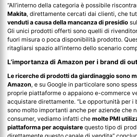
“All’interno della categoria è possibile riscont
Makita
, direttamente cercati dai clienti, che tu
venduti a causa della mancanza di presidio
sul
Gli unici prodotti offerti sono quelli di rivendit
fuori misura o poca disponibilità prodotto. Que
ritagliarsi spazio all’interno dello scenario co
L’importanza di Amazon per i brand di ou
Le ricerche di prodotti da giardinaggio sono m
Amazon
, e su Google in particolare sono spes
proprie piattaforme o appaiono e-commerce ve
acquistare direttamente. “Le opportunità per i
sono molto importanti anche per aziende che no
consumer, vediamo infatti che
molte PMI util
piattaforma per acquistare
questo tipo di prod
direttamente questo canale di vendita” concl