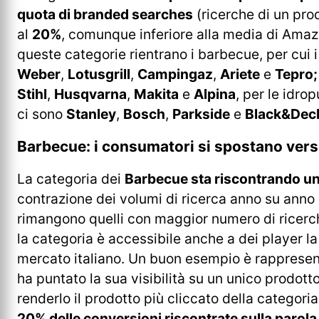
quota di branded searches
(ricerche di un prod
al
20%
, comunque inferiore alla media di Amazo
queste categorie rientrano i barbecue, per cui 
Weber
,
Lotusgrill
,
Campingaz
,
Ariete
e
Tepro
Stihl
,
Husqvarna
,
Makita
e
Alpina
, per le idrop
ci sono
Stanley
,
Bosch
,
Parkside
e
Black&Dec
Barbecue: i consumatori si spostano verso
La categoria dei
Barbecue sta riscontrando un i
contrazione dei volumi di ricerca anno su anno d
rimangono quelli con maggior numero di ricer
la categoria è accessibile anche a dei player l
mercato italiano. Un buon esempio è rapprese
ha puntato la sua visibilità su un unico prodott
renderlo il prodotto più cliccato della categoria 
20% delle conversioni riscontrate sulla parol