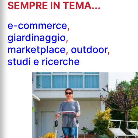
SEMPRE IN TEMA...
e-commerce
,
giardinaggio
,
marketplace
,
outdoor
,
studi e ricerche