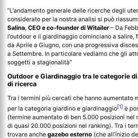
“L’andamento generale delle ricerche degli ut
considerato per la nostra analisi si può riass
Salina
,
CEO e co-founder di Witailer
– Da Febbr
l’outdoor e il giardinaggio cominciano a salire, 
da Aprile a Giugno, con una progressiva discesa
a Settembre. In particolare vediamo che gli at
soggetti a stagionalità”
Outdoor e Giardinaggio tra le categorie d
di ricerca
Tra i termini più cercati che hanno aumentato 
[1]
per la categoria giardino e giardinaggio
è pos
(termine aumentato di ben 5.000 posizioni nel 
di quasi 20.000 posizioni nel ranking). Tra i ter
trovare anche
gazebo esterno
(che all’inizio d