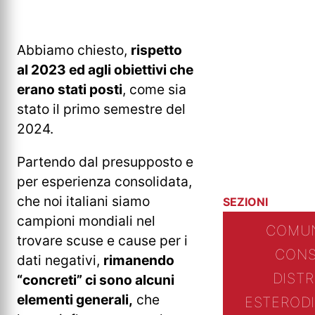
Abbiamo chiesto,
rispetto
al 2023 ed agli obiettivi che
erano stati posti
, come sia
stato il primo semestre del
2024.
Partendo dal presupposto e
per esperienza consolidata,
che noi italiani siamo
SEZIONI
campioni mondiali nel
COMUN
trovare scuse e cause per i
CONS
dati negativi,
rimanendo
DIST
“concreti” ci sono alcuni
elementi generali,
che
ESTERO
D