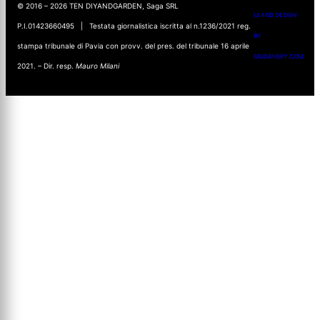
© 2016 – 2026 TEN DIYANDGARDEN, Saga SRL
UI AND DESIGN
P.I.01423660495 | Testata giornalistica iscritta al n.1236/2021 reg.
BY
stampa tribunale di Pavia con provv. del pres. del tribunale 16 aprile
GIUDANSKY.COM
2021. – Dir. resp.
Mauro Milani