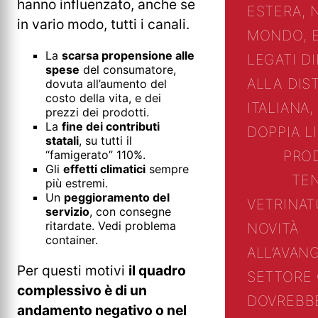
hanno influenzato, anche se
ESTERA, 
in vario modo, tutti i canali.
MONDO, 
La
scarsa propensione alle
LEGATI D
spese
del consumatore,
ALLA DIS
dovuta all’aumento del
costo della vita, e dei
ITALIANA,
prezzi dei prodotti.
La
fine dei contributi
DOPPIA L
statali
, su tutti il
“famigerato” 110%.
PRO
Gli
effetti climatici
sempre
TE
più estremi.
Un
peggioramento del
VETRINA
T
servizio
, con consegne
ritardate. Vedi problema
NOVITÀ
container.
ALL’AVAN
Per questi motivi
il quadro
SETTORE
complessivo è di un
DOVREBB
andamento negativo o nel