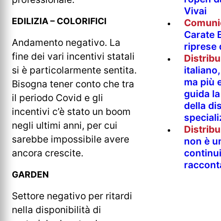
Vivai
EDILIZIA – COLORIFICI
Comuni
Carate B
Andamento negativo. La
riprese
fine dei vari incentivi statali
Distrib
si è particolarmente sentita.
italian
ma più e
Bisogna tener conto che tra
guida l
il periodo Covid e gli
della di
incentivi c’è stato un boom
special
negli ultimi anni, per cui
Distrib
sarebbe impossibile avere
non è un
ancora crescite.
continu
raccont
GARDEN
Settore negativo per ritardi
nella disponibilità di