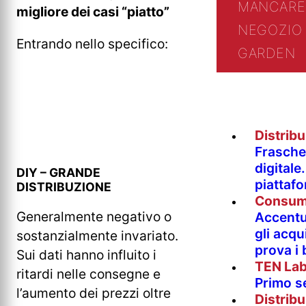
MANCARE
migliore dei casi “piatto”
NEGOZIO 
Entrando nello specifico:
GARDEN
Distrib
Fraschet
digitale
DIY – GRANDE
piattaf
DISTRIBUZIONE
Consum
Generalmente negativo o
Accentur
gli acqu
sostanzialmente invariato.
prova i
Sui dati hanno influito i
TEN La
ritardi nelle consegne e
Primo s
l’aumento dei prezzi oltre
Distrib