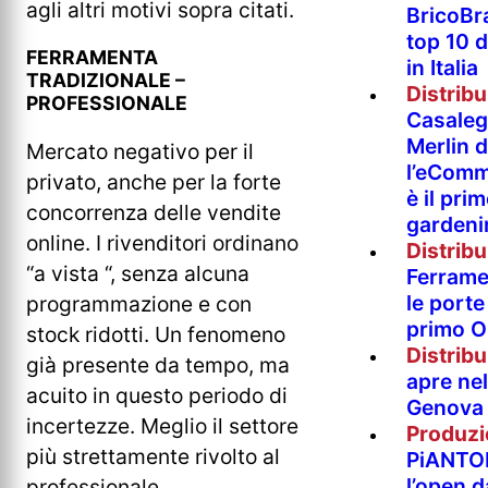
agli altri motivi sopra citati.
BricoBr
top 10 
FERRAMENTA
in Italia
TRADIZIONALE –
Distrib
PROFESSIONALE
Casaleg
Merlin 
Mercato negativo per il
l’eComm
privato, anche per la forte
è il pri
concorrenza delle vendite
gardeni
online. I rivenditori ordinano
Distrib
“a vista “, senza alcuna
Ferramen
le porte 
programmazione e con
primo O
stock ridotti. Un fenomeno
Distrib
già presente da tempo, ma
apre nel
acuito in questo periodo di
Genova
incertezze. Meglio il settore
Produzi
più strettamente rivolto al
PiANTO
l’open 
professionale.