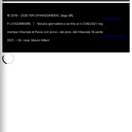
© 2016 – 2026 TEN DIYANDGARDEN, Saga SRL
UI AND DESIGN
P.I.01423660495 | Testata giornalistica iscritta al n.1236/2021 reg.
BY
stampa tribunale di Pavia con provv. del pres. del tribunale 16 aprile
GIUDANSKY.COM
2021. – Dir. resp.
Mauro Milani