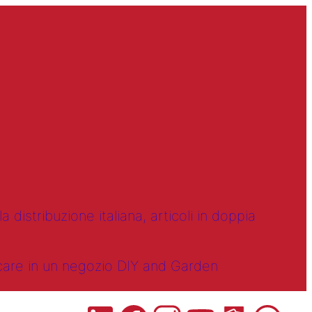
 distribuzione italiana, articoli in doppia
ncare in un negozio DIY and Garden