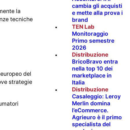
cambia gli acquisti
mente la
e mette alla prova i
enze tecniche
brand
TEN Lab
Monitoraggio
Primo semestre
2026
Distribuzione
BricoBravo entra
nella top 10 dei
 europeo del
marketplace in
ove strategie
Italia
Distribuzione
Casaleggio: Leroy
Merlin domina
sumatori
l’eCommerce.
Agrieuro è il primo
specialista del