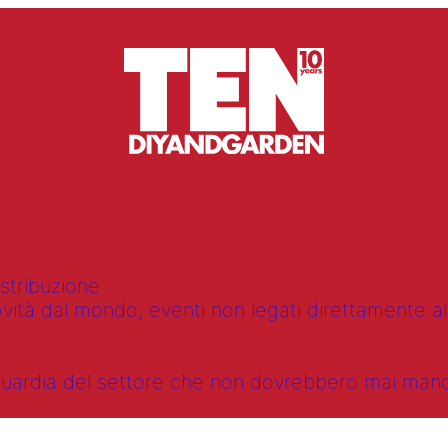
istribuzione
vità dal mondo, eventi non legati direttamente alla
anguardia del settore che non dovrebbero mai ma