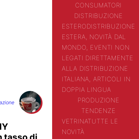
CONSUMATORI
DISTRIBUZIONE
ESTERO
DISTRIBUZIONE
ESTERA, NOVITÀ DAL
MONDO, EVENTI NON
LEGATI DIRETTAMENTE
ALLA DISTRIBUZIONE
ITALIANA, ARTICOLI IN
DOPPIA LINGUA
PRODUZIONE
azione
TENDENZE
VETRINA
TUTTE LE
IY
NOVITÀ
n tasso di