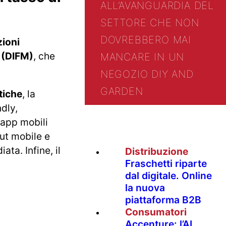
ALL’AVANGUARDIA DEL
SETTORE CHE NON
DOVREBBERO MAI
zioni
 (DIFM)
, che
MANCARE IN UN
NEGOZIO DIY AND
GARDEN
tiche
, la
dly,
 app mobili
out mobile e
ata. Infine, il
Distribuzione
Fraschetti riparte
dal digitale. Online
la nuova
piattaforma B2B
Consumatori
Accenture: l’AI