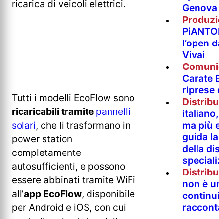
ricarica di veicoli elettrici.
Genova
Produzi
PiANTO
l’open 
Vivai
Comuni
Carate B
riprese
Tutti i modelli EcoFlow sono
Distrib
ricaricabili tramite
pannelli
italian
ma più e
solari
, che li trasformano in
guida l
power station
della di
completamente
special
autosufficienti, e possono
Distrib
essere abbinati tramite WiFi
non è un
all’
app EcoFlow
, disponibile
continu
raccont
per Android e iOS, con cui