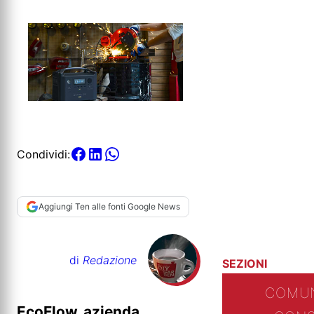
Condividi:
Aggiungi Ten alle fonti Google News
di
Redazione
SEZIONI
COMUN
EcoFlow, azienda