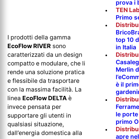
prova i
TEN La
Primo s
Distrib
BricoBr
I prodotti della gamma
top 10 
EcoFlow RIVER
sono
in Italia
Distrib
caratterizzati da un design
Casaleg
compatto e modulare, che li
Merlin 
rende una soluzione pratica
l’eComm
e flessibile da trasportare
è il pri
con la massima facilità. La
gardeni
linea
EcoFlow DELTA
è
Distrib
Ferramen
invece pensata per
le porte 
supportare gli utenti in
primo O
qualsiasi situazione,
Distrib
dall’energia domestica alla
apre nel