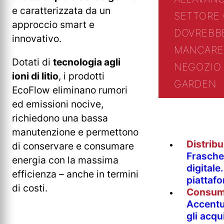
e caratterizzata da un
SETTORE
approccio smart e
DOVREBB
innovativo.
MANCARE
Dotati di
tecnologia agli
NEGOZIO 
ioni di litio
, i prodotti
GARDEN
EcoFlow eliminano rumori
ed emissioni nocive,
richiedono una bassa
manutenzione e permettono
Distrib
di conservare e consumare
Fraschet
energia con la massima
digitale
efficienza – anche in termini
piattaf
di costi.
Consum
Accentur
gli acqu