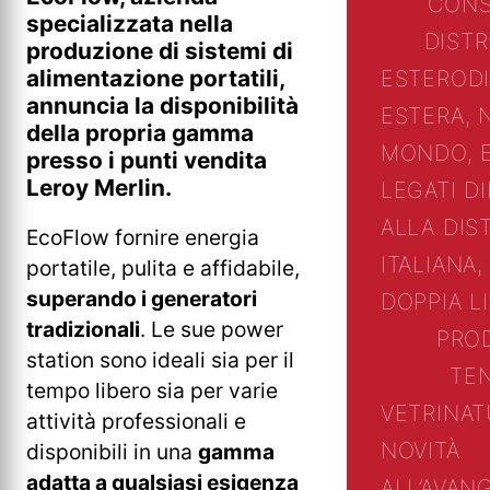
CONS
specializzata nella
DIST
produzione di sistemi di
alimentazione portatili,
ESTERO
D
annuncia la disponibilità
ESTERA, 
della propria gamma
MONDO, 
presso i punti vendita
Leroy Merlin.
LEGATI D
ALLA DIS
EcoFlow fornire energia
ITALIANA,
portatile, pulita e affidabile,
superando i generatori
DOPPIA L
tradizionali
. Le sue power
PRO
station sono ideali sia per il
TE
tempo libero sia per varie
VETRINA
T
attività professionali e
NOVITÀ
disponibili in una
gamma
adatta a qualsiasi esigenza
ALL’AVAN