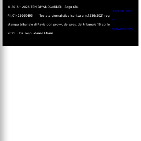
© 2016 – 2026 TEN DIYANDGARDEN, Saga SRL
UI AND DESIGN
P.I.01423660495 | Testata giornalistica iscritta al n.1236/2021 reg.
BY
stampa tribunale di Pavia con provv. del pres. del tribunale 16 aprile
GIUDANSKY.COM
2021. – Dir. resp.
Mauro Milani