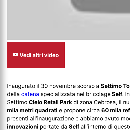
Vedi altri video
Inaugurato il 30 novembre scorso a
Settimo To
della
catena
specializzata nel bricolage
Self
. 
Settimo
Cielo Retail Park
di zona Cebrosa, il n
mila metri quadrati
e propone circa
60 mila re
presenti all’inaugurazione e abbiamo avuto mod
innovazioni
portate da
Self
all’interno di ques