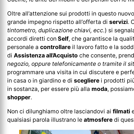
Oltre all’attenzione sui prodotti in questo nuov
grande impegno rispetto all’offerta di
servizi
. 
tintometro, duplicazione chiavi, ecc.
) si segnal
accordi diretti con
Self
, che garantisce la qual
personale a
controllare
il lavoro fatto e la sod
di
Assistenza all’Acquisto
che consente, pren
negozio, oppure telefonicamente o tramite il sit
programmare una visita in cui discutere e perfe
in casa o in giardino e di
scegliere
i prodotti pi
in sostanza, per essere più alla
moda
, possiamo
shopper
.
Non ci dilunghiamo oltre lasciandovi ai
filmati
e
qualsiasi parola illustrano le
atmosfere
di ques