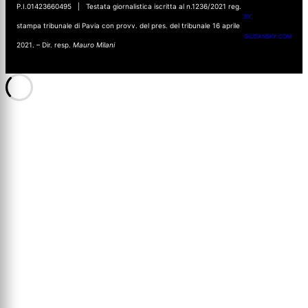
P.I.01423660495 | Testata giornalistica iscritta al n.1236/2021 reg.
BY
stampa tribunale di Pavia con provv. del pres. del tribunale 16 aprile
GIUDANSKY.COM
2021. – Dir. resp.
Mauro Milani