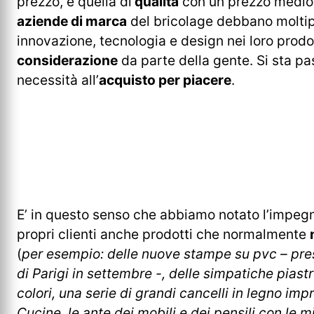
prezzo, e quella di
qualità
con un prezzo medio 
aziende di marca
del bricolage debbano moltipl
innovazione, tecnologia e design nei loro prodot
considerazione
da parte della gente. Si sta p
necessità all’
acquisto per piacere
.
E’ in questo senso che abbiamo notato l’impeg
propri clienti anche prodotti che normalmente
(
per esempio: delle nuove stampe su pvc – pre
di Parigi in settembre -, delle simpatiche piastre
colori, una serie di grandi cancelli in legno im
Cucine, le ante dei mobili e dei pensili con le m