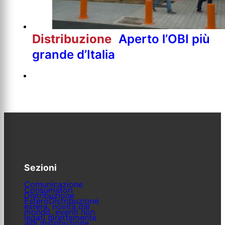
Distribuzione
Aperto l’OBI più
grande d’Italia
Sezioni
Comunicazione
Consumatori
Distribuzione
Estero
Distribuzione
estera, novità dal
mondo, eventi non
legati direttamente
alla distribuzione