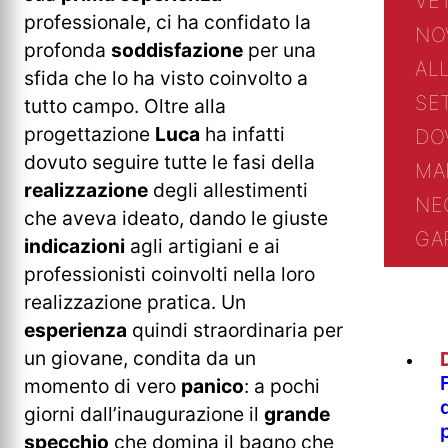
VE
professionale, ci ha confidato la
NO
profonda
soddisfazione
per una
AL
sfida che lo ha visto coinvolto a
SE
tutto campo. Oltre alla
progettazione
Luca
ha infatti
DO
dovuto seguire tutte le fasi della
MA
realizzazione
degli allestimenti
NE
che aveva ideato, dando le giuste
GA
indicazioni
agli artigiani e ai
professionisti coinvolti nella loro
realizzazione pratica. Un
esperienza
quindi straordinaria per
un giovane, condita da un
momento di vero
panico
: a pochi
giorni dall’inaugurazione il
grande
specchio
che domina il bagno che