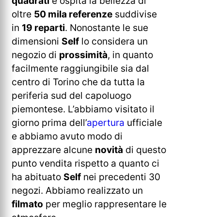
quadrati
e ospita la bellezza di
oltre
50 mila referenze
suddivise
in
19 reparti
. Nonostante le sue
dimensioni
Self
lo considera un
negozio di
prossimità
, in quanto
facilmente raggiungibile sia dal
centro di Torino che da tutta la
periferia sud del capoluogo
piemontese. L’abbiamo visitato il
giorno prima dell’
apertura
ufficiale
e abbiamo avuto modo di
apprezzare alcune
novità
di questo
punto vendita rispetto a quanto ci
ha abituato
Self
nei precedenti 30
negozi. Abbiamo realizzato un
filmato
per meglio rappresentare le