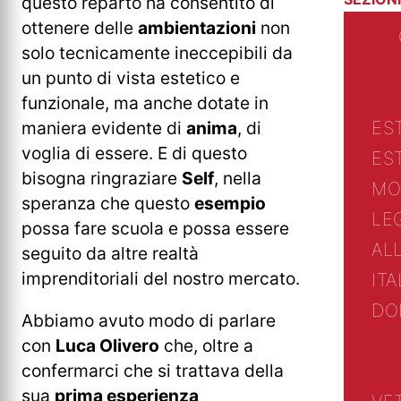
questo reparto ha consentito di
ottenere delle
ambientazioni
non
solo tecnicamente ineccepibili da
un punto di vista estetico e
funzionale, ma anche dotate in
maniera evidente di
anima
, di
ES
voglia di essere. E di questo
ES
bisogna ringraziare
Self
, nella
MO
speranza che questo
esempio
LE
possa fare scuola e possa essere
AL
seguito da altre realtà
imprenditoriali del nostro mercato.
ITA
DO
Abbiamo avuto modo di parlare
con
Luca Olivero
che, oltre a
confermarci che si trattava della
sua
prima esperienza