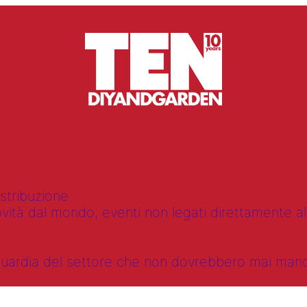
istribuzione
vità dal mondo, eventi non legati direttamente alla
anguardia del settore che non dovrebbero mai ma