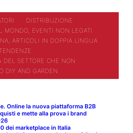
TORI
DISTRIBUZIONE
AL MONDO, EVENTI NON LEGATI
NA, ARTICOLI IN DOPPIA LINGUA
TENDENZE
IA DEL SETTORE CHE NON
O DIY AND GARDEN
ale. Online la nuova piattaforma B2B
quisti e mette alla prova i brand
026
0 dei marketplace in Italia