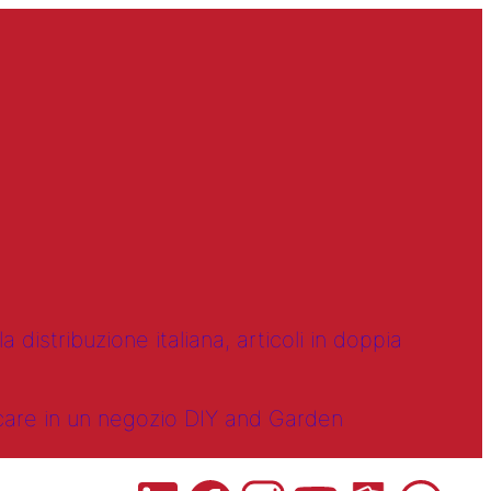
 distribuzione italiana, articoli in doppia
ncare in un negozio DIY and Garden