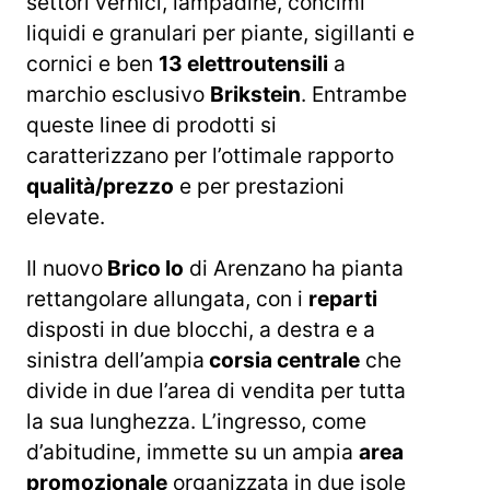
settori vernici, lampadine, concimi
liquidi e granulari per piante, sigillanti e
cornici e ben
13 elettroutensili
a
marchio esclusivo
Brikstein
. Entrambe
queste linee di prodotti si
caratterizzano per l’ottimale rapporto
qualità/prezzo
e per prestazioni
elevate.
Il nuovo
Brico Io
di Arenzano ha pianta
rettangolare allungata, con i
reparti
disposti in due blocchi, a destra e a
sinistra dell’ampia
corsia centrale
che
divide in due l’area di vendita per tutta
la sua lunghezza. L’ingresso, come
d’abitudine, immette su un ampia
area
promozionale
organizzata in due isole