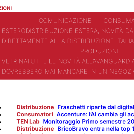
ZIONI
COMUNICAZIONE
CONSUMA
ESTERO
DISTRIBUZIONE ESTERA, NOVITÀ D
DIRETTAMENTE ALLA DISTRIBUZIONE ITALIA
PRODUZIONE
VETRINA
TUTTE LE NOVITÀ ALL’AVANGUARD
DOVREBBERO MAI MANCARE IN UN NEGOZI
Distribuzione
Fraschetti riparte dal digit
Consumatori
Accenture: l’AI cambia gli ac
TEN Lab
Monitoraggio Primo semestre 2
Distribuzione
BricoBravo entra nella top 1