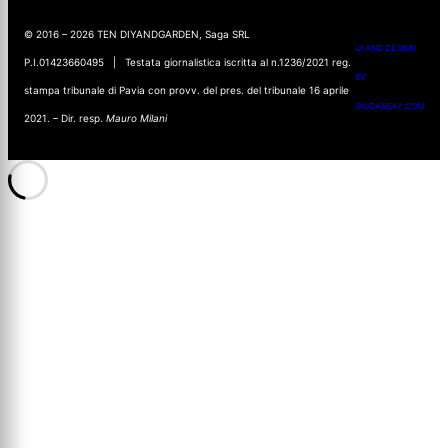
© 2016 – 2026 TEN DIYANDGARDEN, Saga SRL
UI AND DESIGN
P.I.01423660495 | Testata giornalistica iscritta al n.1236/2021 reg.
BY
stampa tribunale di Pavia con provv. del pres. del tribunale 16 aprile
GIUDANSKY.COM
2021. – Dir. resp.
Mauro Milani