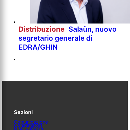
Distribuzione
Salaün, nuovo
segretario generale di
EDRA/GHIN
Sezioni
Comunicazione
Consumatori
Distribuzione