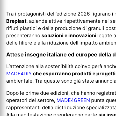
Tra i protagonisti dell’edizione 2026 figurano 
Breplast
, aziende attive rispettivamente nei set
rifiuti plastici e della produzione di granuli po
presenteranno
soluzioni e innovazioni
legate a
delle filiere e alla riduzione dell’impatto ambien
Attese insegne italiane ed europee della 
L’attenzione alla sostenibilità coinvolgerà anc
MADE4DIY
che esporranno prodotti e progetti s
ambientale. Tra queste sono già state annunciat
Dopo le prime due edizioni, che hanno registrat
operatori del settore,
MADE4GREEN
punta ques
rappresentanti della distribuzione specializzata
Alla manifestazione prenderanno parte
sia ins