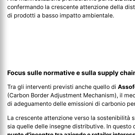
confermando la crescente attenzione della dist
di prodotti a basso impatto ambientale.
Focus sulle normative e sulla supply chai
Tra gli interventi previsti anche quello di
Assof
(Carbon Border Adjustment Mechanism), il me
di adeguamento delle emissioni di carbonio per 
La crescente attenzione verso la sostenibilità s
sia quelle delle insegne distributive. In que
punto d’incontro tra aziende e retailer interes