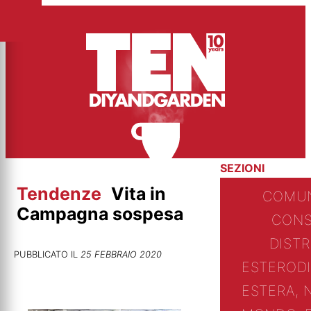
Vai
al
contenuto
SEZIONI
Tendenze
Vita in
COMUN
Campagna sospesa
CONS
DIST
PUBBLICATO IL
25 FEBBRAIO 2020
ESTERO
D
ESTERA, 