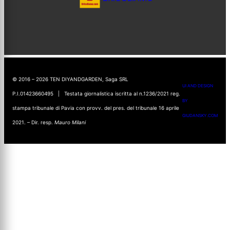
© 2016 – 2026 TEN DIYANDGARDEN, Saga SRL
UI AND DESIGN
P.I.01423660495 | Testata giornalistica iscritta al n.1236/2021 reg.
BY
stampa tribunale di Pavia con provv. del pres. del tribunale 16 aprile
GIUDANSKY.COM
2021. – Dir. resp.
Mauro Milani