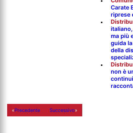
Comuni
Carate B
riprese
Distrib
italian
ma più e
guida l
della di
special
Distrib
non è un
continu
raccont
«
Precedente
Successivo
»