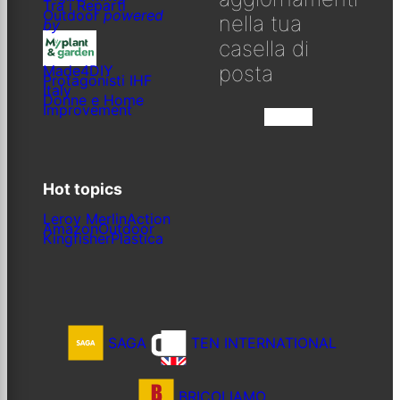
Tra i Reparti
Outdoor
powered
nella tua
by
casella di
posta
Made4DIY
Protagonisti IHF
Italy
Donne e Home
Improvement
Iscriviti
Hot topics
Leroy Merlin
Action
Amazon
Outdoor
Kingfisher
Plastica
SAGA
TEN INTERNATIONAL
BRICOLIAMO