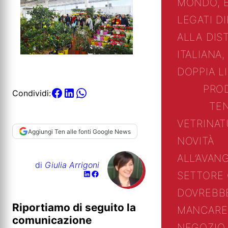
MONDO, 
LEGATI D
ALLA DIS
ITALIANA,
DOPPIA L
PRO
Condividi:
TE
VETRINA
T
Aggiungi Ten alle fonti Google News
NOVITÀ
ALL’AVAN
di
Giulia Arrigoni
SETTORE
DOVREBB
Riportiamo di seguito la
MANCARE
comunicazione
NEGOZIO 