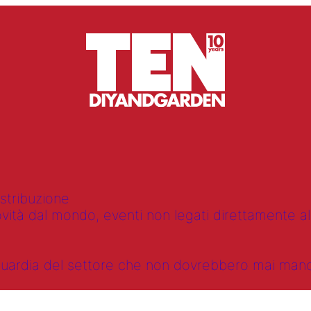
istribuzione
vità dal mondo, eventi non legati direttamente alla
anguardia del settore che non dovrebbero mai ma