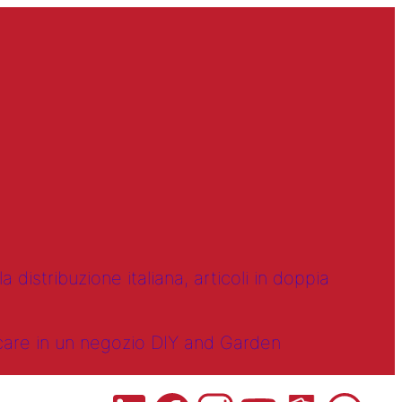
 distribuzione italiana, articoli in doppia
ncare in un negozio DIY and Garden