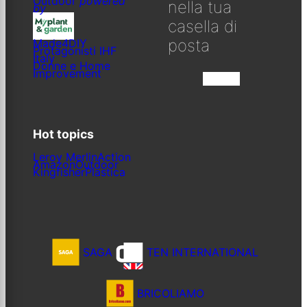
Outdoor
powered
nella tua
by
casella di
posta
Made4DIY
Protagonisti IHF
Italy
Donne e Home
Improvement
Iscriviti
Hot topics
Leroy Merlin
Action
Amazon
Outdoor
Kingfisher
Plastica
SAGA
TEN INTERNATIONAL
BRICOLIAMO