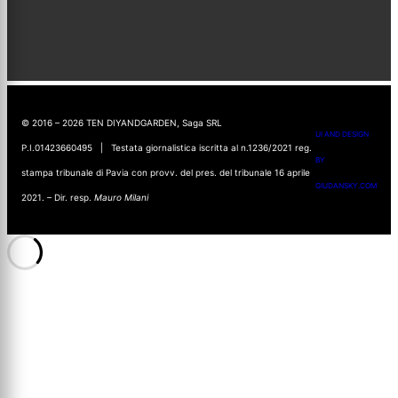
© 2016 – 2026 TEN DIYANDGARDEN, Saga SRL
UI AND DESIGN
P.I.01423660495 | Testata giornalistica iscritta al n.1236/2021 reg.
BY
stampa tribunale di Pavia con provv. del pres. del tribunale 16 aprile
GIUDANSKY.COM
2021. – Dir. resp.
Mauro Milani