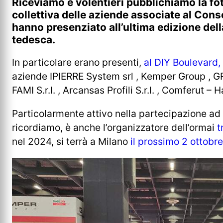
Riceviamo e volentieri pubblichiamo la fo
collettiva delle aziende associate al Co
hanno presenziato all’ultima edizione del
tedesca.
In particolare erano presenti,
al DIY Boulevard, 
aziende IPIERRE System srl , Kemper Group , GRI
FAMI S.r.l. , Arcansas Profili S.r.l. , Comferut –
Particolarmente attivo nella partecipazione ad ev
ricordiamo, è anche l’organizzatore dell’ormai
t
nel 2024, si terrà a Milano
il prossimo 2 ottobre