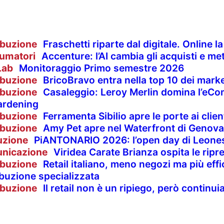
ibuzione
Fraschetti riparte dal digitale. Online 
umatori
Accenture: l’AI cambia gli acquisti e met
Lab
Monitoraggio Primo semestre 2026
ibuzione
BricoBravo entra nella top 10 dei market
ibuzione
Casaleggio: Leroy Merlin domina l’eCom
ardening
ibuzione
Ferramenta Sibilio apre le porte ai clie
ibuzione
Amy Pet apre nel Waterfront di Genova
uzione
PiANTONARIO 2026: l’open day di Leones
nicazione
Viridea Carate Brianza ospita le rip
ibuzione
Retail italiano, meno negozi ma più effi
ibuzione specializzata
ibuzione
Il retail non è un ripiego, però contin