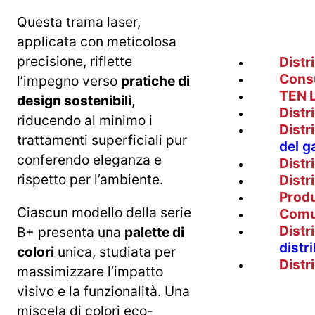
Questa trama laser,
applicata con meticolosa
precisione, riflette
Distr
Cons
l’impegno verso
pratiche di
TEN 
design sostenibili
,
Distr
riducendo al minimo i
Distr
trattamenti superficiali pur
del g
conferendo eleganza e
Distr
rispetto per l’ambiente.
Distr
Prod
Ciascun modello della serie
Comu
Distr
B+ presenta una
palette di
distr
colori
unica, studiata per
Distr
massimizzare l’impatto
visivo e la funzionalità. Una
miscela di colori eco-