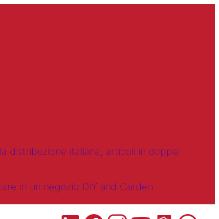
 distribuzione italiana, articoli in doppia
ncare in un negozio DIY and Garden