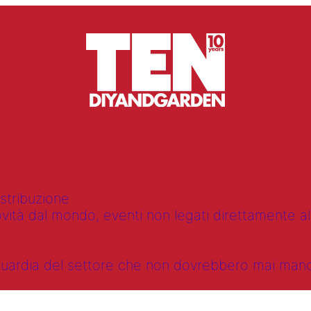
istribuzione
vità dal mondo, eventi non legati direttamente alla
anguardia del settore che non dovrebbero mai ma