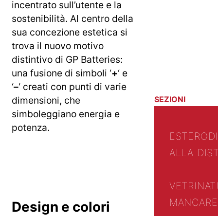
incentrato sull’utente e la
sostenibilità. Al centro della
sua concezione estetica si
trova il nuovo motivo
distintivo di GP Batteries:
una fusione di simboli ‘
+
‘ e
‘
–
‘ creati con punti di varie
dimensioni, che
SEZIONI
simboleggiano energia e
potenza.
ESTERO
D
ALLA DIS
VETRINA
T
MANCARE 
Design e colori