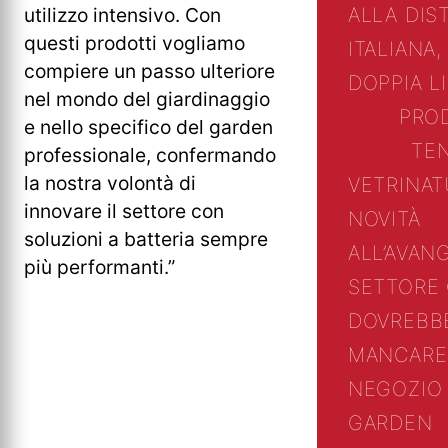
utilizzo intensivo. Con
ALLA DIS
questi prodotti vogliamo
ITALIANA,
compiere un passo ulteriore
DOPPIA L
nel mondo del giardinaggio
PRO
e nello specifico del garden
TE
professionale, confermando
la nostra volontà di
VETRINA
T
innovare il settore con
NOVITÀ
soluzioni a batteria sempre
ALL’AVAN
più performanti.”
SETTORE
DOVREBB
MANCARE
NEGOZIO 
GARDEN