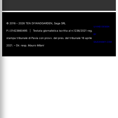
© 2016 – 2026 TEN DIYANDGARDEN, Saga SRL
UI AND DESIGN
P.I.01423660495 | Testata giornalistica iscritta al n.1236/2021 reg.
BY
stampa tribunale di Pavia con provv. del pres. del tribunale 16 aprile
GIUDANSKY.COM
2021. – Dir. resp.
Mauro Milani