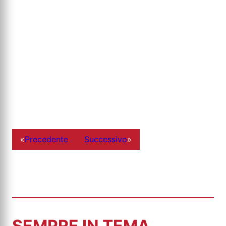
«
Precedente
Successivo
»
SEMPRE IN TEMA...