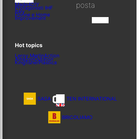
posta
Made4DIY
Protagonisti IHF
Italy
Donne e Home
Improvement
Iscriviti
Hot topics
Leroy Merlin
Action
Amazon
Outdoor
Kingfisher
Plastica
SAGA
TEN INTERNATIONAL
BRICOLIAMO