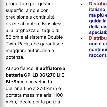
progettato per gestire
Distrib
italian
superfici ampie con
ma più e
precisione e continuità
guida l
grazie al motore Brushless,
della di
alla larghezza di taglio di
special
52 cm e al sistema Double
Distrib
Twin-Pack, che garantisce
non è un
continu
maggiore autonomia e
raccont
potenza.
Al suo fianco, il
Soffiatore a
batteria GP-LB 36/270 Li E
BL-Solo
, con velocità
dell’aria fino a 270 km/h e
portata massima aria 1100
m³/h, ideale per la pulizia