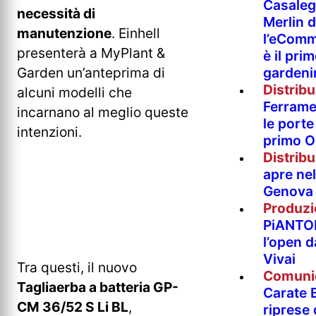
Casaleg
necessità di
Merlin 
manutenzione
. Einhell
l’eComm
presenterà a MyPlant &
è il pri
Garden un’anteprima di
gardeni
Distrib
alcuni modelli che
Ferramen
incarnano al meglio queste
le porte 
intenzioni.
primo O
Distrib
apre nel
Genova
Produzi
PiANTO
l’open 
Vivai
Tra questi, il nuovo
Comuni
Tagliaerba a batteria GP-
Carate B
CM 36/52 S Li BL
,
riprese