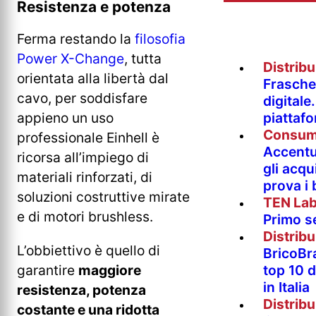
Resistenza e potenza
Ferma restando la
filosofia
Power X-Change
, tutta
Distrib
orientata alla libertà dal
Fraschet
cavo, per soddisfare
digitale
piattaf
appieno un uso
Consum
professionale Einhell è
Accentur
ricorsa all’impiego di
gli acqu
materiali rinforzati, di
prova i
soluzioni costruttive mirate
TEN La
e di motori brushless.
Primo s
Distrib
L’obbiettivo è quello di
BricoBr
garantire
maggiore
top 10 
in Italia
resistenza, potenza
Distrib
costante e una ridotta