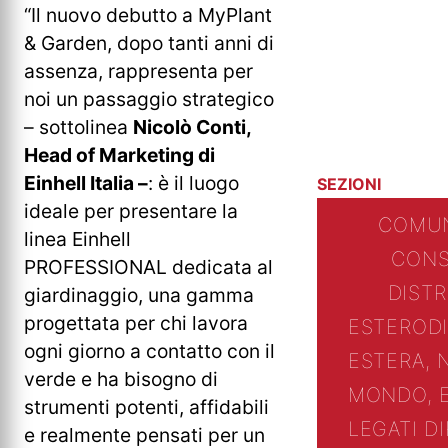
“Il nuovo debutto a MyPlant
& Garden, dopo tanti anni di
assenza, rappresenta per
noi un passaggio strategico
– sottolinea
Nicolò Conti,
Head of Marketing di
Einhell Italia –
: è il luogo
SEZIONI
ideale per presentare la
COMUN
linea Einhell
CONS
PROFESSIONAL dedicata al
DIST
giardinaggio, una gamma
progettata per chi lavora
ESTERO
D
ogni giorno a contatto con il
ESTERA, 
verde e ha bisogno di
MONDO, 
strumenti potenti, affidabili
LEGATI D
e realmente pensati per un