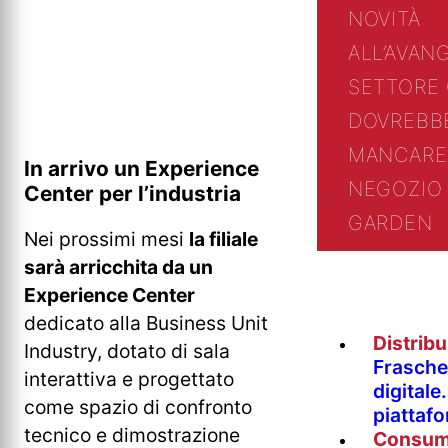
NOVITÀ
ALL’AVAN
SETTORE
DOVREBB
MANCARE
In arrivo un Experience
NEGOZIO 
Center per l’industria
GARDEN
Nei prossimi mesi
la filiale
sarà arricchita da un
Experience Center
dedicato alla Business Unit
Distrib
Industry, dotato di sala
Fraschet
interattiva e progettato
digitale
come spazio di confronto
piattaf
tecnico e dimostrazione
Consum