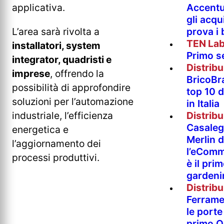
Accentur
applicativa.
gli acqu
L’area sarà rivolta a
prova i
TEN La
installatori, system
Primo s
integrator, quadristi e
Distrib
imprese
, offrendo la
BricoBr
possibilità di approfondire
top 10 
soluzioni per l’automazione
in Italia
industriale, l’efficienza
Distrib
Casaleg
energetica e
Merlin 
l’aggiornamento dei
l’eComm
processi produttivi.
è il pri
gardeni
Distrib
Ferramen
le porte 
primo O