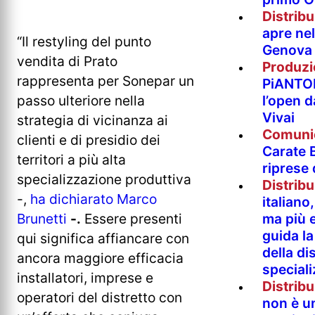
Distrib
apre nel
“Il restyling del punto
Genova
vendita di Prato
Produzi
rappresenta per Sonepar un
PiANTO
passo ulteriore nella
l’open 
Vivai
strategia di vicinanza ai
Comuni
clienti e di presidio dei
Carate B
territori a più alta
riprese
specializzazione produttiva
Distrib
-,
ha dichiarato Marco
italian
Brunetti
-.
Essere presenti
ma più e
guida l
qui significa affiancare con
della di
ancora maggiore efficacia
special
installatori, imprese e
Distrib
operatori del distretto con
non è un