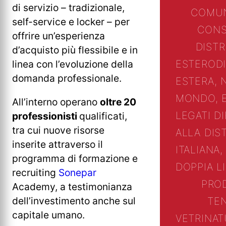
di servizio – tradizionale,
COMUN
self-service e locker – per
CONS
offrire un’esperienza
DIST
d’acquisto più flessibile e in
ESTERO
D
linea con l’evoluzione della
domanda professionale.
ESTERA, 
MONDO, 
All’interno operano
oltre 20
LEGATI D
professionisti
qualificati,
tra cui nuove risorse
ALLA DIS
inserite attraverso il
ITALIANA,
programma di formazione e
DOPPIA L
recruiting
Sonepar
PRO
Academy, a testimonianza
dell’investimento anche sul
TE
capitale umano.
VETRINA
T