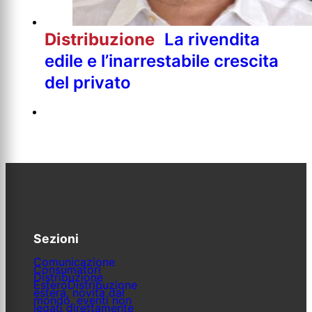
Distribuzione
La rivendita
edile e l’inarrestabile crescita
del privato
Sezioni
Comunicazione
Consumatori
Distribuzione
Estero
Distribuzione
estera, novità dal
mondo, eventi non
legati direttamente