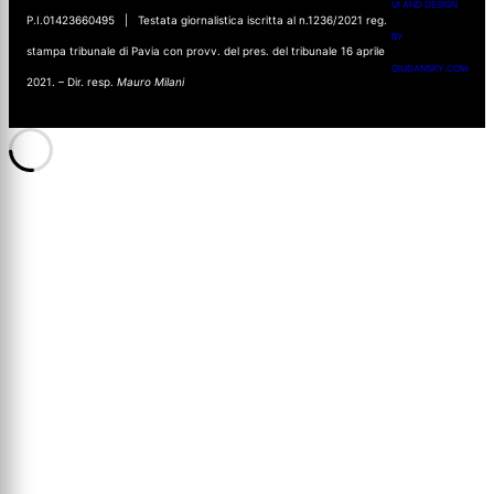
UI AND DESIGN
P.I.01423660495 | Testata giornalistica iscritta al n.1236/2021 reg.
BY
stampa tribunale di Pavia con provv. del pres. del tribunale 16 aprile
GIUDANSKY.COM
2021. – Dir. resp.
Mauro Milani