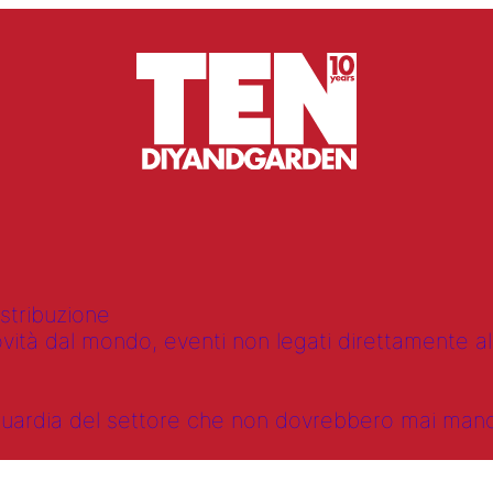
istribuzione
vità dal mondo, eventi non legati direttamente alla
anguardia del settore che non dovrebbero mai ma