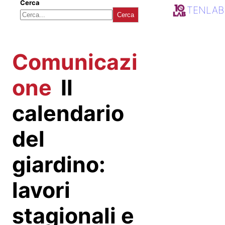
Cerca
TENLAB
Cerca
Comunicazi
one
Il
calendario
del
giardino:
lavori
stagionali e