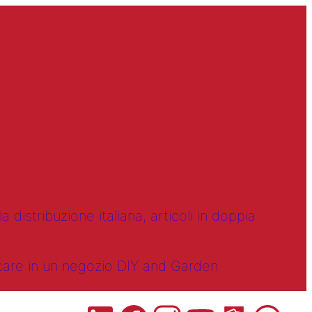
 distribuzione italiana, articoli in doppia
ncare in un negozio DIY and Garden