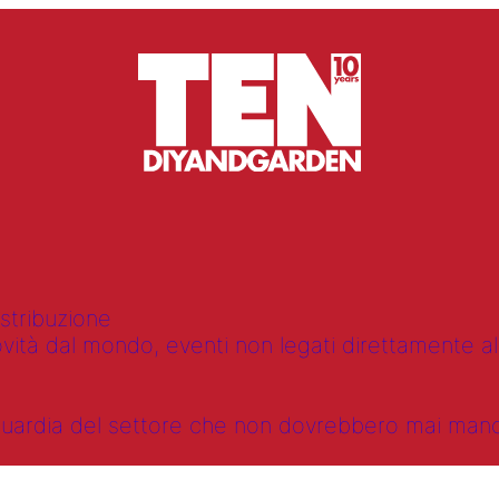
istribuzione
vità dal mondo, eventi non legati direttamente alla
anguardia del settore che non dovrebbero mai ma