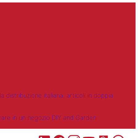
 distribuzione italiana, articoli in doppia
ncare in un negozio DIY and Garden