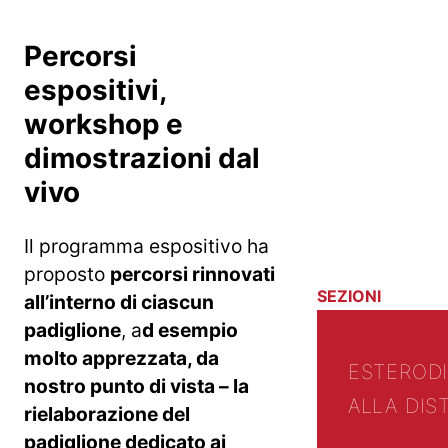
Percorsi
espositivi,
workshop e
dimostrazioni dal
vivo
Il programma espositivo ha
proposto
percorsi rinnovati
SEZIONI
all’interno di ciascun
padiglione
, a
d esempio
molto apprezzata, da
ESTERO
D
nostro punto di vista – la
ALLA DIS
rielaborazione del
padiglione dedicato ai