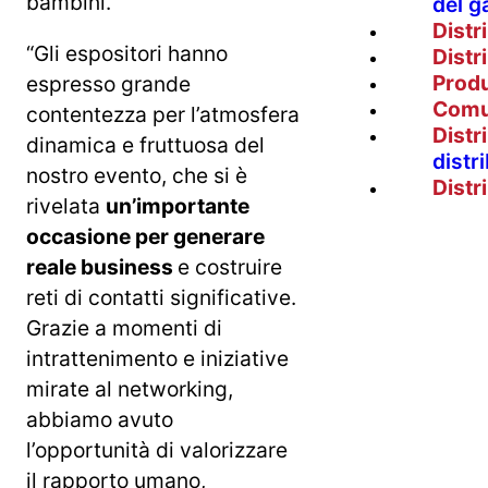
bambini.
del g
Distr
“Gli espositori hanno
Distr
Prod
espresso grande
Comu
contentezza per l’atmosfera
Distr
dinamica e fruttuosa del
distr
nostro evento, che si è
Distr
rivelata
un’importante
occasione per generare
reale business
e costruire
reti di contatti significative.
Grazie a momenti di
intrattenimento e iniziative
mirate al networking,
abbiamo avuto
l’opportunità di valorizzare
il rapporto umano,