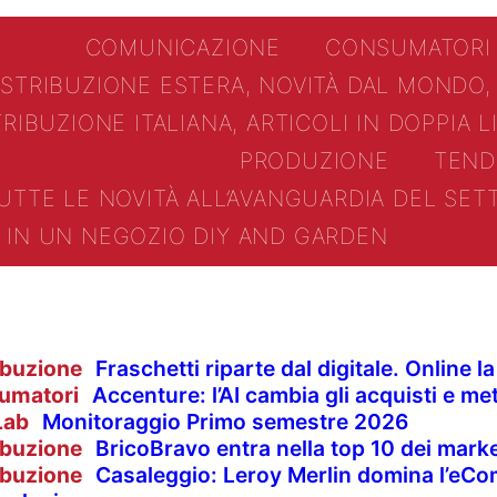
COMUNICAZIONE
CONSUMATORI
ISTRIBUZIONE ESTERA, NOVITÀ DAL MONDO,
TRIBUZIONE ITALIANA, ARTICOLI IN DOPPIA 
PRODUZIONE
TEND
UTTE LE NOVITÀ ALL’AVANGUARDIA DEL SE
IN UN NEGOZIO DIY AND GARDEN
ibuzione
Fraschetti riparte dal digitale. Online 
umatori
Accenture: l’AI cambia gli acquisti e met
Lab
Monitoraggio Primo semestre 2026
ibuzione
BricoBravo entra nella top 10 dei market
ibuzione
Casaleggio: Leroy Merlin domina l’eCom