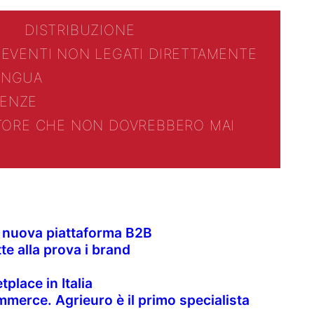
DISTRIBUZIONE
 EVENTI NON LEGATI DIRETTAMENTE
LINGUA
ENZE
TTORE CHE NON DOVREBBERO MAI
la nuova piattaforma B2B
te alla prova i brand
place in Italia
merce. Agrieuro è il primo specialista