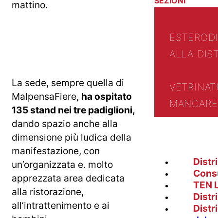
SEZIONI
mattino.
ESTERO
D
ALLA DIS
La sede, sempre quella di
VETRINA
T
MalpensaFiere,
ha ospitato
MANCARE 
135 stand nei tre padiglioni,
dando spazio anche alla
dimensione più ludica della
manifestazione, con
Distr
un’organizzata e. molto
Cons
apprezzata area dedicata
TEN 
alla ristorazione,
Distr
all’intrattenimento e ai
Distr