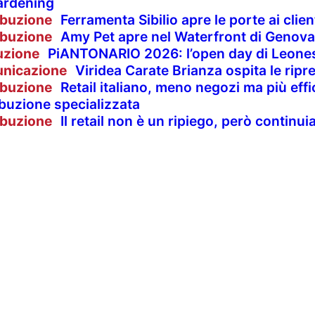
ardening
ibuzione
Ferramenta Sibilio apre le porte ai clie
ibuzione
Amy Pet apre nel Waterfront di Genova
uzione
PiANTONARIO 2026: l’open day di Leones
nicazione
Viridea Carate Brianza ospita le rip
ibuzione
Retail italiano, meno negozi ma più effi
ibuzione specializzata
ibuzione
Il retail non è un ripiego, però contin