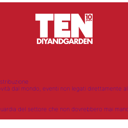
istribuzione
vità dal mondo, eventi non legati direttamente alla
anguardia del settore che non dovrebbero mai ma