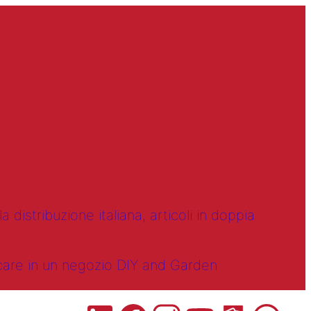
 distribuzione italiana, articoli in doppia
ncare in un negozio DIY and Garden