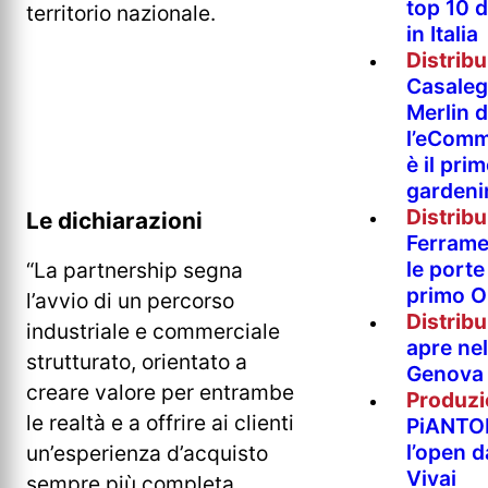
top 10 
territorio nazionale.
in Italia
Distrib
Casaleg
Merlin 
l’eComm
è il pri
gardeni
Distrib
Le dichiarazioni
Ferramen
le porte 
“La partnership segna
primo O
l’avvio di un percorso
Distrib
industriale e commerciale
apre nel
strutturato, orientato a
Genova
creare valore per entrambe
Produzi
le realtà e a offrire ai clienti
PiANTO
l’open 
un’esperienza d’acquisto
Vivai
sempre più completa,