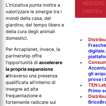
NEGOZIO 
L’iniziativa punta inoltre a
GARDEN
valorizzare le sinergie tra i
mondi della casa, del
giardino, del tempo libero e
della cura degli animali
domestici.
Distrib
Fraschet
Per Arcaplanet, invece, la
digitale
partnership offre
piattaf
Consum
l’opportunità di
accelerare
Accentur
la propria espansione
gli acqu
a
ttraverso una presenza
prova i
qualificata all’interno di
TEN La
insegne ad alta
Primo s
frequentazione e
Distrib
BricoBr
fortemente radicate sul