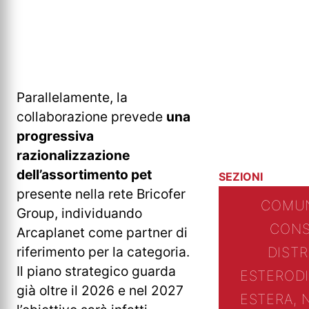
Parallelamente, la
collaborazione prevede
una
progressiva
razionalizzazione
dell’assortimento pet
SEZIONI
presente nella rete Bricofer
COMUN
Group, individuando
CONS
Arcaplanet come partner di
riferimento per la categoria.
DIST
Il piano strategico guarda
ESTERO
D
già oltre il 2026 e nel 2027
ESTERA, 