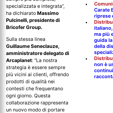
Comuni
specializzata e integrata”,
Carate B
ha dichiarato
Massimo
riprese
Pulcinelli, presidente di
Distrib
Bricofer Group.
italian
ma più e
Sulla stessa linea
guida l
Guillaume Seneclauze,
della di
special
amministratore delegato di
Distrib
Arcaplanet
: “La nostra
non è un
strategia è essere sempre
continu
più vicini ai clienti, offrendo
raccont
prodotti di qualità nei
contesti che frequentano
ogni giorno. Questa
collaborazione rappresenta
un nuovo modo di portare