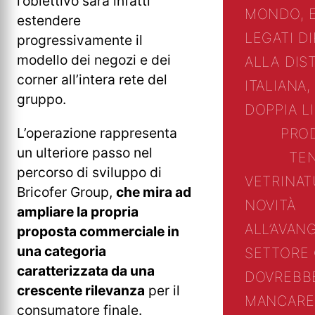
l’obiettivo sarà infatti
MONDO, 
estendere
LEGATI D
progressivamente il
modello dei negozi e dei
ALLA DIS
corner all’intera rete del
ITALIANA,
gruppo.
DOPPIA L
L’operazione rappresenta
PRO
un ulteriore passo nel
TE
percorso di sviluppo di
VETRINA
T
Bricofer Group,
che mira ad
NOVITÀ
ampliare la propria
ALL’AVAN
proposta commerciale in
una categoria
SETTORE
caratterizzata da una
DOVREBB
crescente rilevanza
per il
MANCARE
consumatore finale.