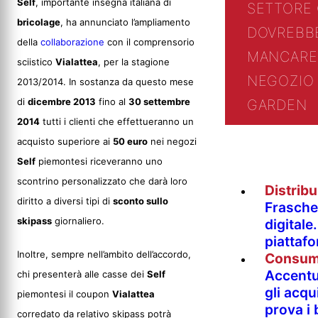
Self
, importante insegna italiana di
SETTORE
bricolage
, ha annunciato l’ampliamento
DOVREBB
della
collaborazione
con il comprensorio
MANCARE
sciistico
Vialattea
, per la stagione
NEGOZIO 
2013/2014. In sostanza da questo mese
di
dicembre 2013
fino al
30 settembre
GARDEN
2014
tutti i clienti che effettueranno un
acquisto superiore ai
50 euro
nei negozi
Self
piemontesi riceveranno uno
scontrino personalizzato che darà loro
Distrib
diritto a diversi tipi di
sconto sullo
Fraschet
skipass
giornaliero.
digitale
piattaf
Inoltre, sempre nell’ambito dell’accordo,
Consum
Accentur
chi presenterà alle casse dei
Self
gli acqu
piemontesi il coupon
Vialattea
prova i
corredato da relativo skipass potrà