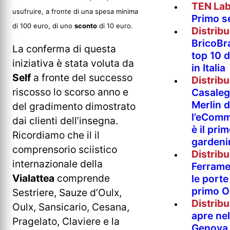
TEN La
usufruire, a fronte di una spesa minima
Primo s
di 100 euro, di uno
sconto
di 10 euro.
Distrib
BricoBr
La conferma di questa
top 10 
iniziativa è stata voluta da
in Italia
Self
a fronte del successo
Distrib
riscosso lo scorso anno e
Casaleg
Merlin 
del gradimento dimostrato
l’eComm
dai clienti dell’insegna.
è il pri
Ricordiamo che il il
gardeni
comprensorio sciistico
Distrib
internazionale della
Ferramen
Vialattea
comprende
le porte 
primo O
Sestriere, Sauze d’Oulx,
Distrib
Oulx, Sansicario, Cesana,
apre nel
Pragelato, Claviere e la
Genova