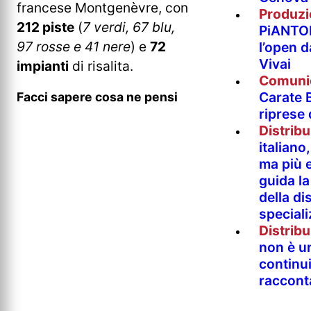
francese Montgenèvre, con
Produzi
212 piste
(
7 verdi, 67 blu,
PiANTO
97 rosse e 41 nere
) e
72
l’open 
Vivai
impianti
di risalita.
Comuni
Carate B
Facci sapere cosa ne pensi
riprese
Distrib
italian
ma più e
guida l
della di
special
Distrib
non è un
continu
raccont