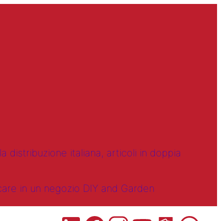
 distribuzione italiana, articoli in doppia
ncare in un negozio DIY and Garden