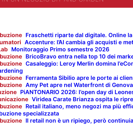
ibuzione
Fraschetti riparte dal digitale. Online 
umatori
Accenture: l’AI cambia gli acquisti e met
Lab
Monitoraggio Primo semestre 2026
ibuzione
BricoBravo entra nella top 10 dei market
ibuzione
Casaleggio: Leroy Merlin domina l’eCom
ardening
ibuzione
Ferramenta Sibilio apre le porte ai clie
ibuzione
Amy Pet apre nel Waterfront di Genova
uzione
PiANTONARIO 2026: l’open day di Leones
nicazione
Viridea Carate Brianza ospita le rip
ibuzione
Retail italiano, meno negozi ma più effi
ibuzione specializzata
ibuzione
Il retail non è un ripiego, però contin