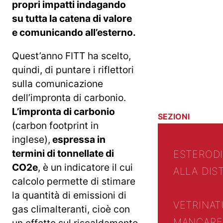
propri impatti indagando
su tutta la catena di valore
e comunicando all’esterno.
Quest’anno FITT ha scelto,
quindi, di puntare i riflettori
sulla comunicazione
dell’impronta di carbonio.
L’impronta di carbonio
SEZIONI
(carbon footprint in
inglese),
espressa in
termini di tonnellate di
ESTERO
D
CO2e
, è un indicatore il cui
ALLA DIS
calcolo permette di stimare
la quantità di emissioni di
VETRINA
T
gas climalteranti, cioè con
MANCARE 
un effetto sul riscaldamento