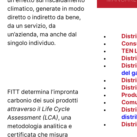
climatico, generate in modo
diretto o indiretto da bene,
da un servizio, da
un’azienda, ma anche dal
Distr
singolo individuo.
Cons
TEN 
Distr
Distr
del g
Distr
Distr
FITT determina l’impronta
Prod
carbonio dei suoi prodotti
Comu
attraverso il Life Cycle
Distr
distr
Assessment (LCA)
, una
Distr
metodologia analitica e
certificata che misura