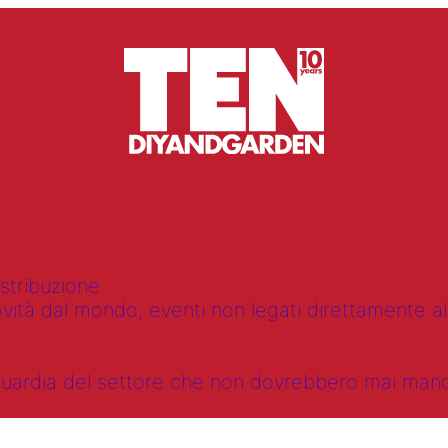
istribuzione
vità dal mondo, eventi non legati direttamente alla
anguardia del settore che non dovrebbero mai ma