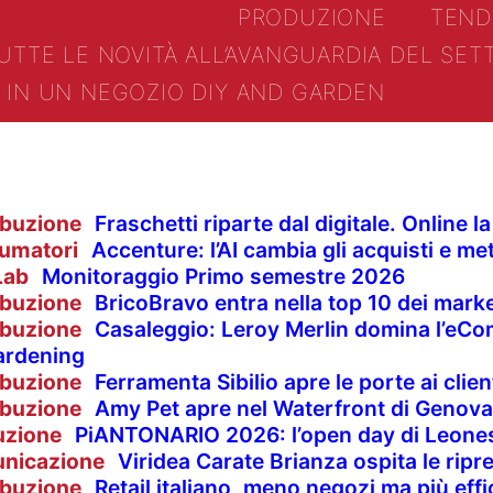
PRODUZIONE
TEND
UTTE LE NOVITÀ ALL’AVANGUARDIA DEL SE
IN UN NEGOZIO DIY AND GARDEN
ibuzione
Fraschetti riparte dal digitale. Online 
umatori
Accenture: l’AI cambia gli acquisti e met
Lab
Monitoraggio Primo semestre 2026
ibuzione
BricoBravo entra nella top 10 dei market
ibuzione
Casaleggio: Leroy Merlin domina l’eCom
ardening
ibuzione
Ferramenta Sibilio apre le porte ai clie
ibuzione
Amy Pet apre nel Waterfront di Genova
uzione
PiANTONARIO 2026: l’open day di Leones
nicazione
Viridea Carate Brianza ospita le rip
ibuzione
Retail italiano, meno negozi ma più effi