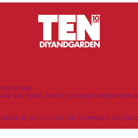
istribuzione
vità dal mondo, eventi non legati direttamente alla
anguardia del settore che non dovrebbero mai ma