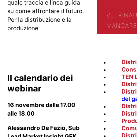
quale traccia e linea guida
su come affrontare il futuro.
VETRINA
T
Per la distribuzione e la
MANCARE 
produzione.
Distr
Cons
Il calendario dei
TEN 
Distr
webinar
Distr
del g
16 novembre dalle 17.00
Distr
alle 18.00
Distr
Prod
Alessandro De Fazio, Sub
Comu
Distr
Lead Market Insight GFK