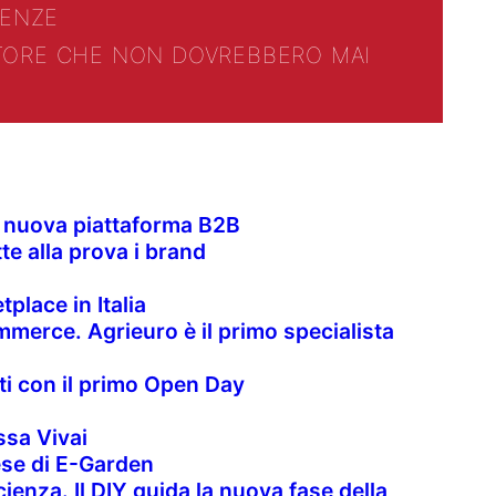
ENZE
TTORE CHE NON DOVREBBERO MAI
la nuova piattaforma B2B
te alla prova i brand
place in Italia
merce. Agrieuro è il primo specialista
nti con il primo Open Day
sa Vivai
rese di E-Garden
cienza. Il DIY guida la nuova fase della