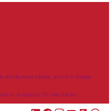
 distribuzione italiana, articoli in doppia
ncare in un negozio DIY and Garden