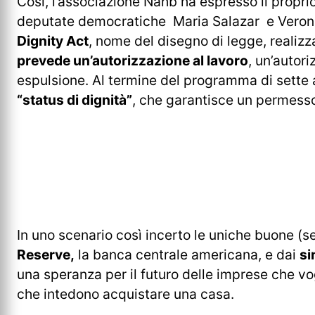
Così, l’associazione Nahb ha espresso il propri
deputate democratiche Maria Salazar e Veronica
Dignity Act
, nome del disegno di legge, realizza
prevede un’autorizzazione al lavoro
, un’autor
espulsione. Al termine del programma di sette a
“status di dignità”
, che garantisce un permesso 
In uno scenario così incerto le uniche buone (
Reserve,
la banca centrale americana, e dai
si
una speranza per il futuro delle imprese che vog
che intedono acquistare una casa.