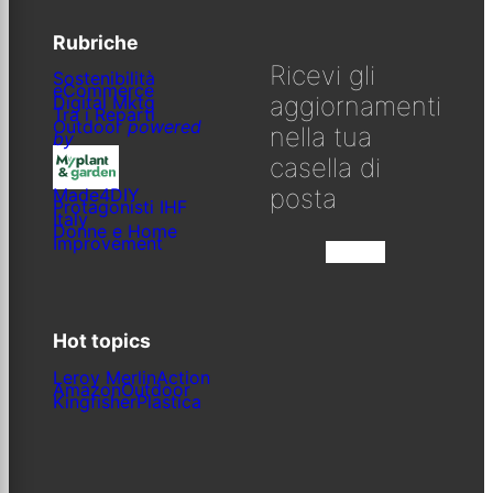
Rubriche
Ricevi gli
Sostenibilità
eCommerce
aggiornamenti
Digital Mktg
Tra i Reparti
Outdoor
powered
nella tua
by
casella di
posta
Made4DIY
Protagonisti IHF
Italy
Donne e Home
Improvement
Iscriviti
Hot topics
Leroy Merlin
Action
Amazon
Outdoor
Kingfisher
Plastica