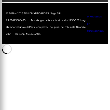
© 2016 – 2026 TEN DIYANDGARDEN, Saga SRL
UI AND DESIGN
P.I.01423660495 | Testata giornalistica iscritta al n.1236/2021 reg.
BY
stampa tribunale di Pavia con provv. del pres. del tribunale 16 aprile
GIUDANSKY.COM
2021. – Dir. resp.
Mauro Milani