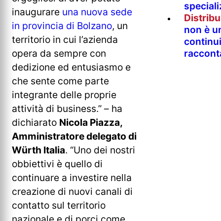
special
inaugurare
una nuova sede
Distrib
in provincia di Bolzano
, un
non è un
territorio in cui l’azienda
continu
raccont
opera da sempre con
dedizione ed entusiasmo e
che sente come parte
integrante delle proprie
attività di business.” – ha
dichiarato
Nicola Piazza,
Amministratore delegato di
Würth Italia
. “Uno dei nostri
obbiettivi è quello di
continuare a investire nella
creazione di nuovi canali di
contatto sul territorio
nazionale e di porci come