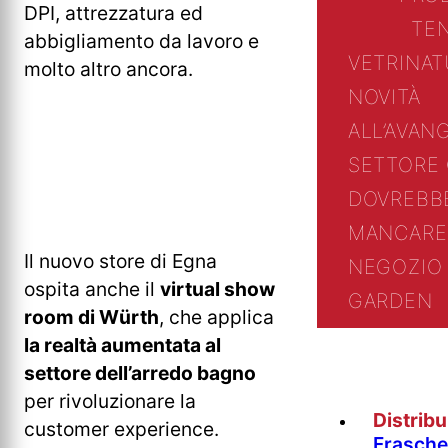
DPI, attrezzatura ed
TE
abbigliamento da lavoro e
VETRINA
T
molto altro ancora.
NOVITÀ
ALL’AVAN
SETTORE
DOVREBB
MANCARE
Il nuovo store di Egna
NEGOZIO 
ospita anche il
virtual show
GARDEN
room di Würth
, che applica
la realtà aumentata al
settore dell’arredo bagno
per rivoluzionare la
Distrib
customer experience.
Fraschet