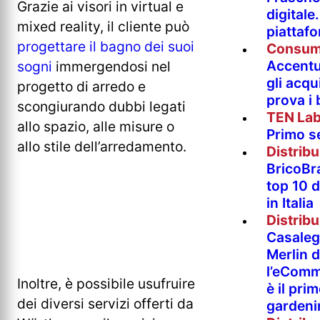
Grazie ai visori in virtual e
digitale
mixed reality, il cliente può
piattaf
progettare il bagno dei suoi
Consum
Accentur
sogni
immergendosi nel
gli acqu
progetto di arredo e
prova i
scongiurando dubbi legati
TEN La
allo spazio, alle misure o
Primo s
allo stile dell’arredamento.
Distrib
BricoBr
top 10 
in Italia
Distrib
Casaleg
Merlin 
l’eComm
Inoltre, è possibile usufruire
è il pri
dei diversi servizi offerti da
gardeni