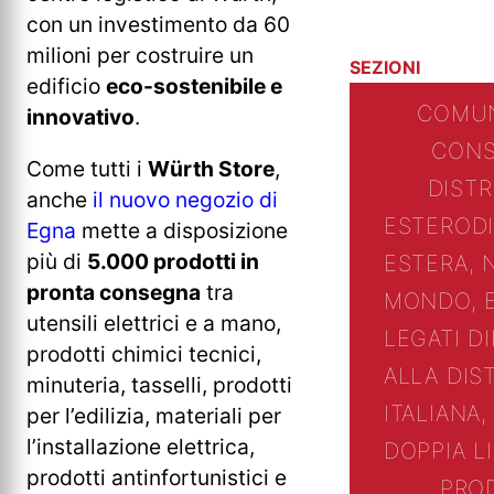
con un investimento da 60
milioni per costruire un
SEZIONI
edificio
eco-sostenibile e
COMUN
innovativo
.
CONS
Come tutti i
Würth Store
,
DIST
anche
il nuovo negozio di
ESTERO
D
Egna
mette a disposizione
più di
5.000 prodotti in
ESTERA, 
pronta consegna
tra
MONDO, 
utensili elettrici e a mano,
LEGATI D
prodotti chimici tecnici,
ALLA DIS
minuteria, tasselli, prodotti
ITALIANA,
per l’edilizia, materiali per
l’installazione elettrica,
DOPPIA L
prodotti antinfortunistici e
PRO