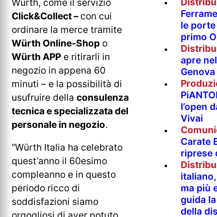
Distrib
Würth, come il servizio
Ferramen
Click&Collect –
con cui
le porte 
ordinare la merce tramite
primo O
Würth Online-Shop
o
Distrib
Würth APP
e ritirarli in
apre nel
negozio in appena 60
Genova
Produzi
minuti – e la possibilità di
PiANTO
usufruire della
consulenza
l’open 
tecnica e specializzata del
Vivai
personale in negozio
.
Comuni
Carate B
“Würth Italia ha celebrato
riprese
quest’anno il 60esimo
Distrib
compleanno e in questo
italian
ma più e
periodo ricco di
guida l
soddisfazioni siamo
della di
orgogliosi di aver potuto