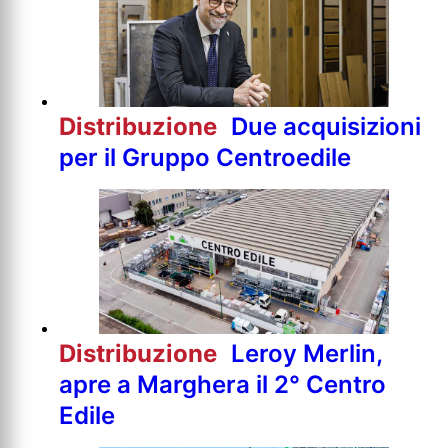
Distribuzione
Due acquisizioni
per il Gruppo Centroedile
Distribuzione
Leroy Merlin,
apre a Marghera il 2° Centro
Edile