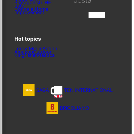
posta
Protagonisti IHF
Italy
Donne e Home
Improvement
Iscriviti
Hot topics
Leroy Merlin
Action
Amazon
Outdoor
Kingfisher
Plastica
SAGA
TEN INTERNATIONAL
BRICOLIAMO