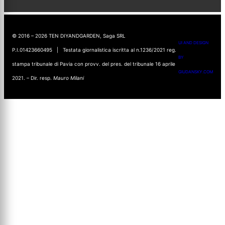
© 2016 – 2026 TEN DIYANDGARDEN, Saga SRL
UI AND DESIGN
P.I.01423660495 | Testata giornalistica iscritta al n.1236/2021 reg.
BY
stampa tribunale di Pavia con provv. del pres. del tribunale 16 aprile
GIUDANSKY.COM
2021. – Dir. resp.
Mauro Milani