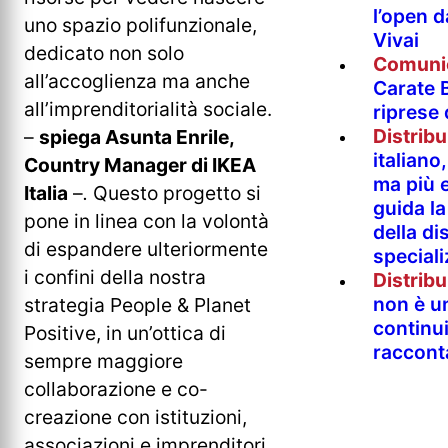
l’open 
uno spazio polifunzionale,
Vivai
dedicato non solo
Comuni
all’accoglienza ma anche
Carate B
all’imprenditorialità sociale.
riprese
Distrib
–
spiega Asunta Enrile,
italian
Country Manager di IKEA
ma più e
Italia
–
.
Questo progetto si
guida l
pone in linea con la volontà
della di
di espandere ulteriormente
special
i confini della nostra
Distrib
non è un
strategia People & Planet
continu
Positive, in un’ottica di
raccont
sempre maggiore
collaborazione e co-
creazione con istituzioni,
associazioni e imprenditori