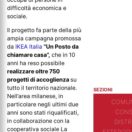
difficoltà economica e
sociale.
Il progetto fa parte della più
ampia campagna promossa
da
IKEA Italia
“Un Posto da
chiamare casa”,
che in 10
anni ha reso possibile
realizzare oltre 750
progetti di accoglienza
su
tutto il territorio nazionale.
SEZIONI
Nell’area milanese, in
COMUN
particolare negli ultimi due
CONS
anni sono stati riqualificati,
in collaborazione con la
DIST
cooperativa sociale La
ESTERO
D