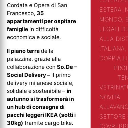
Cordata e Opera di San
ESTERA, 
Francesco,
35
MONDO, 
appartamenti per ospitare
LEGATI D
famiglie
in difficoltà
economica e sociale.
ALLA DIS
ITALIANA,
Il piano terra
della
DOPPIA L
palazzina, grazie alla
collaborazione con
So.De –
PRO
Social Delivery –
il primo
TE
delivery milanese sociale,
VETRINA
T
solidale e sostenibile –
in
NOVITÀ
autunno si trasformerà in
un hub di consegna di
ALL’AVAN
pacchi leggeri IKEA (sotti i
SETTORE
30kg)
tramite cargo bike.
DOVREBB