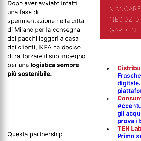
Dopo aver avviato infatti
MANCARE
una fase di
NEGOZIO 
sperimentazione nella città
di Milano per la consegna
GARDEN
dei pacchi leggeri a casa
dei clienti, IKEA ha deciso
di rafforzare il suo impegno
per una
logistica sempre
Distrib
più sostenibile.
Fraschet
digitale
piattaf
Consum
Accentur
gli acqu
prova i
TEN La
Questa partnership
Primo s