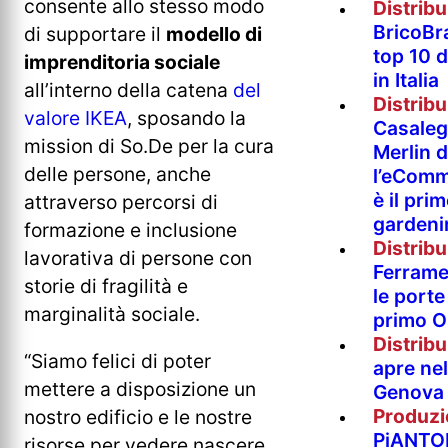
consente allo stesso modo
Distrib
BricoBr
di supportare il
modello di
top 10 
imprenditoria sociale
in Italia
all’interno della catena
del
Distrib
valore IKEA
, sposando la
Casaleg
mission di So.De per la cura
Merlin 
delle persone, anche
l’eComm
è il pri
attraverso percorsi di
gardeni
formazione e inclusione
Distrib
lavorativa di persone con
Ferramen
storie di fragilità e
le porte 
marginalità sociale.
primo O
Distrib
“Siamo felici di poter
apre nel
mettere a disposizione un
Genova
Produzi
nostro edificio e le nostre
PiANTO
risorse per vedere nascere