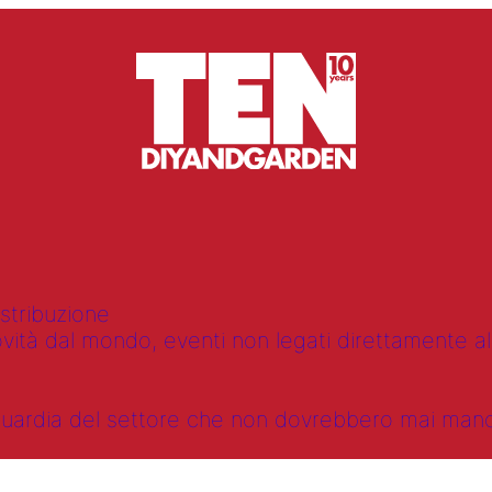
istribuzione
vità dal mondo, eventi non legati direttamente alla
anguardia del settore che non dovrebbero mai ma