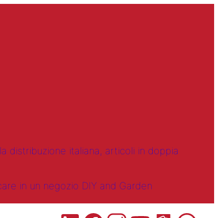
 distribuzione italiana, articoli in doppia
ncare in un negozio DIY and Garden