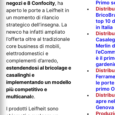
Primo s
negozi e 8 Confocity
, ha
Distrib
aperto le porte a Leifheit in
BricoBr
un momento di rilancio
top 10 
strategico dell’insegna. La
in Italia
newco ha infatti ampliato
Distrib
l’offerta oltre al tradizionale
Casaleg
Merlin 
core business di mobili,
l’eComm
elettrodomestici e
è il pri
complementi d’arredo,
gardeni
estendendosi al bricolage e
Distrib
casalinghi e
Ferramen
implementando un modello
le porte 
primo O
più competitivo e
Distrib
multicanal
e.
apre nel
Genova
I prodotti Leifheit sono
Produzi