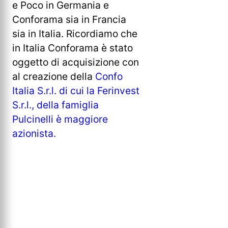
e Poco in Germania e
Conforama sia in Francia
sia in Italia. Ricordiamo che
in Italia Conforama è stato
oggetto di acquisizione con
al creazione della
Confo
Italia S.r.l. di cui la Ferinvest
S.r.l., della famiglia
Pulcinelli è maggiore
azionista.
Conforama
Conforama
XXL
XXL
XXL
XXL
XXL
XXL
XXL
XXL
Italia
Italia
Lutz
Lutz
Lutz
Lutz
Lutz
Lutz
Lutz
Lutz
Conforama
Italia