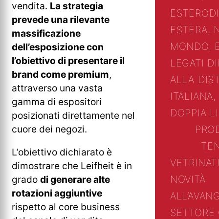
vendita.
La strategia
ESTERO
D
prevede una rilevante
ESTERA, 
massificazione
MONDO, 
dell’esposizione con
l’obiettivo di presentare il
LEGATI D
brand come premium
,
ALLA DIS
attraverso una vasta
ITALIANA,
gamma di espositori
DOPPIA L
posizionati direttamente nel
cuore dei negozi.
PRO
TE
L’obiettivo dichiarato è
VETRINA
T
dimostrare che Leifheit è in
NOVITÀ
grado
di generare alte
rotazioni aggiuntive
ALL’AVAN
rispetto al core business
SETTORE