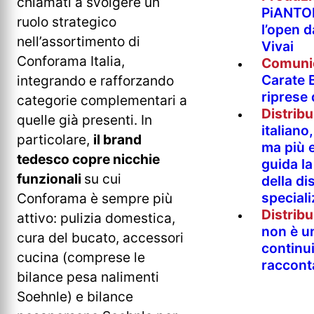
chiamati a svolgere un
PiANTO
ruolo strategico
l’open 
nell’assortimento di
Vivai
Conforama Italia,
Comuni
Carate B
integrando e rafforzando
riprese
categorie complementari a
Distrib
quelle già presenti. In
italian
particolare,
il brand
ma più e
tedesco copre nicchie
guida l
funzionali
su cui
della di
special
Conforama è sempre più
Distrib
attivo: pulizia domestica,
non è un
cura del bucato, accessori
continu
cucina (comprese le
raccont
bilance pesa nalimenti
Soehnle) e bilance