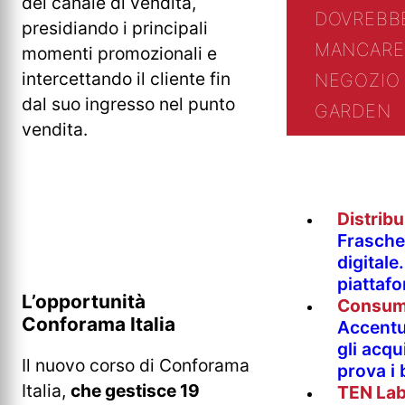
del canale di vendita,
DOVREBB
presidiando i principali
MANCARE
momenti promozionali e
intercettando il cliente fin
NEGOZIO 
dal suo ingresso nel punto
GARDEN
vendita.
Distrib
Fraschet
digitale
piattaf
L’opportunità
Consum
Conforama Italia
Accentur
gli acqu
Il nuovo corso di Conforama
prova i
Italia,
che gestisce 19
TEN La