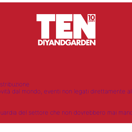
istribuzione
vità dal mondo, eventi non legati direttamente alla
anguardia del settore che non dovrebbero mai ma