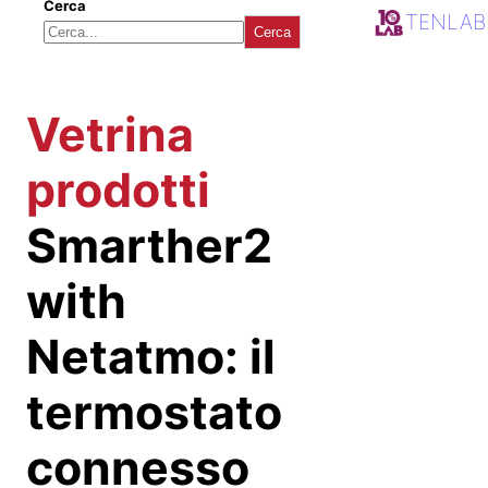
Cerca
TENLAB
Cerca
Vetrina
prodotti
Smarther2
with
Netatmo: il
termostato
connesso