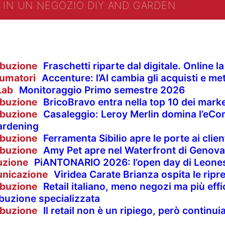
IN UN NEGOZIO DIY AND GARDEN
ibuzione
Fraschetti riparte dal digitale. Online 
umatori
Accenture: l’AI cambia gli acquisti e met
Lab
Monitoraggio Primo semestre 2026
ibuzione
BricoBravo entra nella top 10 dei market
ibuzione
Casaleggio: Leroy Merlin domina l’eCom
ardening
ibuzione
Ferramenta Sibilio apre le porte ai clie
ibuzione
Amy Pet apre nel Waterfront di Genova
uzione
PiANTONARIO 2026: l’open day di Leones
nicazione
Viridea Carate Brianza ospita le rip
ibuzione
Retail italiano, meno negozi ma più effi
ibuzione specializzata
ibuzione
Il retail non è un ripiego, però contin