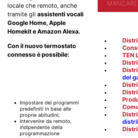
MANCARE 
locale che remoto, anche
tramite gli
assistenti vocali
Google Home, Apple
Homekit e Amazon Alexa.
Distr
Con il nuovo termostato
Cons
connesso è possibile:
TEN 
Distr
Distr
del g
Distr
Distr
Prod
Impostare dei programmi
Comu
predefiniti in base alle
Distr
proprie abitudini;
Intervenire da remoto,
distr
indipendente della
Distr
programmazione