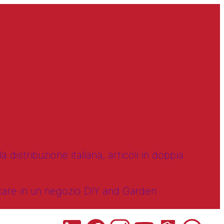
 distribuzione italiana, articoli in doppia
ncare in un negozio DIY and Garden