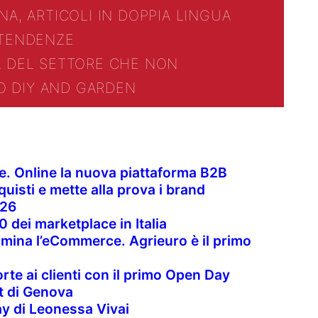
NA, ARTICOLI IN DOPPIA LINGUA
TENDENZE
A DEL SETTORE CHE NON
O DIY AND GARDEN
ale. Online la nuova piattaforma B2B
quisti e mette alla prova i brand
026
0 dei marketplace in Italia
mina l’eCommerce. Agrieuro è il primo
orte ai clienti con il primo Open Day
t di Genova
y di Leonessa Vivai