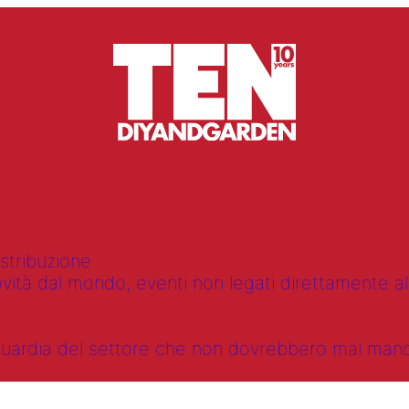
istribuzione
vità dal mondo, eventi non legati direttamente alla
anguardia del settore che non dovrebbero mai ma