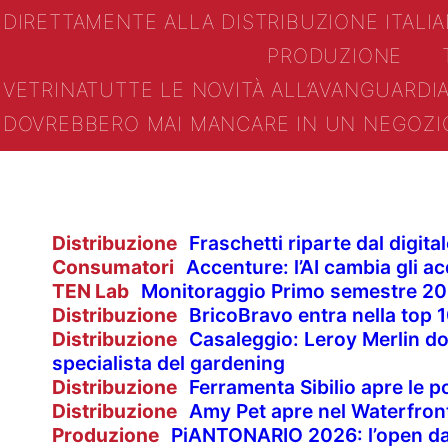
DIRETTAMENTE ALLA DISTRIBUZIONE ITALIA
PRODUZIONE
VETRINA
TUTTE LE NOVITÀ ALL’AVANGUARDI
DOVREBBERO MAI MANCARE IN UN NEGOZI
Distribuzione
Fraschetti riparte dal digit
Consumatori
Accenture: l’AI cambia gli ac
TEN Lab
Monitoraggio Primo semestre 2
Distribuzione
BricoBravo entra nella top 1
Distribuzione
Casaleggio: Leroy Merlin do
specialista del gardening
Distribuzione
Ferramenta Sibilio apre le p
Distribuzione
Amy Pet apre nel Waterfron
Produzione
PiANTONARIO 2026: l’open da