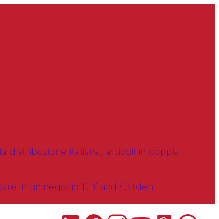
 distribuzione italiana, articoli in doppia
ncare in un negozio DIY and Garden