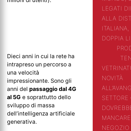
milioni di utenti).
LEGATI D
ALLA DIS
ITALIANA,
DOPPIA L
PRO
Dieci anni in cui la rete ha
TE
intrapreso un percorso a
VETRINA
T
una velocità
NOVITÀ
impressionante. Sono gli
ALL’AVAN
anni del
passaggio dal 4G
al 5G
e soprattutto dello
SETTORE
sviluppo di massa
DOVREBB
dell’intelligenza artificiale
MANCARE
generativa.
NEGOZIO 