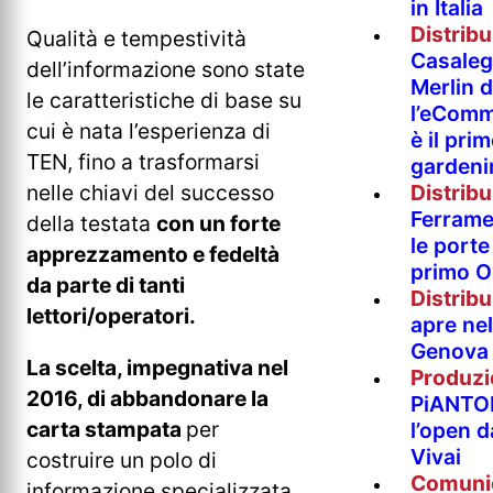
in Italia
Distrib
Qualità e tempestività
Casaleg
dell’informazione sono state
Merlin 
le caratteristiche di base su
l’eComm
cui è nata l’esperienza di
è il pri
TEN, fino a trasformarsi
gardeni
Distrib
nelle chiavi del successo
Ferramen
della testata
con un forte
le porte 
apprezzamento e fedeltà
primo O
da parte di tanti
Distrib
lettori/operatori.
apre nel
Genova
La scelta, impegnativa nel
Produzi
2016, di abbandonare la
PiANTO
carta stampata
per
l’open 
Vivai
costruire un polo di
Comuni
informazione specializzata