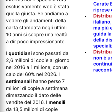
Carate B
esclusivamente web è stata
riprese
quella giusta. Se andiamo a
Distrib
vedere gli andamenti della
italian
carta stampata negli ultimi
ma più e
guida l
10 anni si scopre una realtà
della di
a dir poco impressionante.
special
Distrib
I
quotidiani
sono passati da
non è un
2,6 milioni di copie al giorno
continu
nel 2016 a 1 milione, con un
raccont
calo del 60% nel 2026. I
settimanali
hanno perso 7
milioni di copie a settimana
dimezzando il dato delle
vendite del 2016. I
mensili
da 13,5 milioni di copie