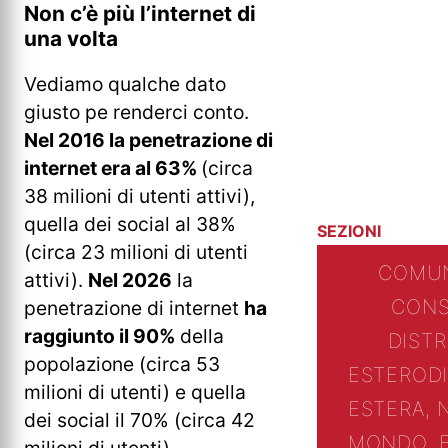
Non c’è più l’internet di
una volta
Vediamo qualche dato
giusto pe renderci conto.
Nel 2016 la penetrazione di
internet era al 63%
(circa
38 milioni di utenti attivi),
quella dei social al 38%
SEZIONI
(circa 23 milioni di utenti
COMUN
attivi).
Nel 2026
la
CONS
penetrazione di internet
ha
raggiunto il 90%
della
DIST
popolazione (circa 53
ESTERO
D
milioni di utenti) e quella
ESTERA, 
dei social il 70% (circa 42
MONDO, 