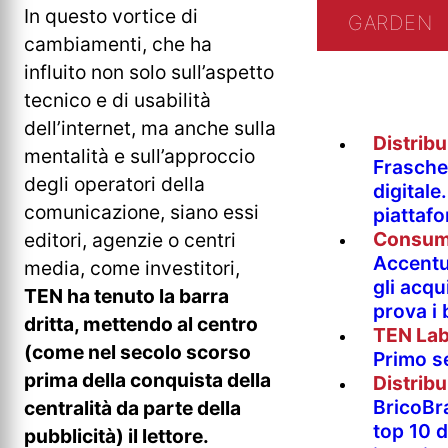
In questo vortice di
GARDEN
cambiamenti, che ha
influito non solo sull’aspetto
tecnico e di usabilità
dell’internet, ma anche sulla
Distrib
mentalità e sull’approccio
Fraschet
degli operatori della
digitale
comunicazione, siano essi
piattaf
Consum
editori, agenzie o centri
Accentur
media, come investitori,
gli acqu
TEN ha tenuto la barra
prova i
dritta, mettendo al centro
TEN La
(come nel secolo scorso
Primo s
prima della conquista della
Distrib
BricoBr
centralità da parte della
top 10 
pubblicità) il lettore.