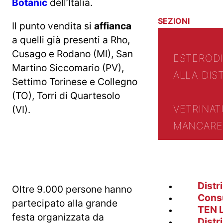
Botanic
dell’Italia.
SEZIONI
Il punto vendita si
affianca
a quelli già presenti a Rho,
Cusago e Rodano (MI), San
ESTERO
D
Martino Siccomario (PV),
ALLA DIS
Settimo Torinese e Collegno
(TO), Torri di Quartesolo
VETRINA
T
(VI).
MANCARE 
Distr
Oltre 9.000 persone hanno
Cons
partecipato alla grande
TEN 
festa organizzata da
Distr