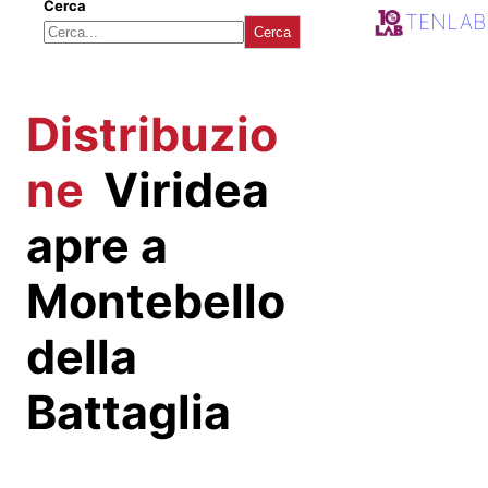
Cerca
TENLAB
Cerca
Distribuzio
ne
Viridea
apre a
Montebello
della
Battaglia