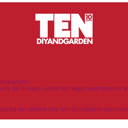
istribuzione
vità dal mondo, eventi non legati direttamente alla
anguardia del settore che non dovrebbero mai ma