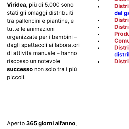
Viridea
, più di 5.000 sono
Distr
stati gli omaggi distribuiti
del g
Distr
tra palloncini e piantine, e
Distr
tutte le animazioni
Prod
organizzate per i bambini –
Comu
dagli spettacoli ai laboratori
Distr
di attività manuale – hanno
distr
riscosso un notevole
Distr
successo
non solo tra i più
piccoli.
Aperto
365 giorni all’anno
,