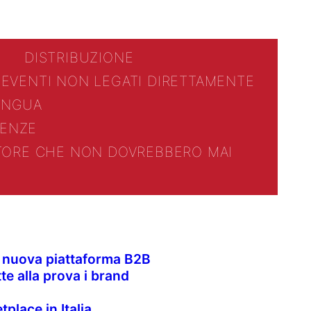
DISTRIBUZIONE
 EVENTI NON LEGATI DIRETTAMENTE
LINGUA
ENZE
TTORE CHE NON DOVREBBERO MAI
la nuova piattaforma B2B
te alla prova i brand
place in Italia