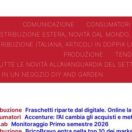
COMUNICAZIONE
CONSUMATORI
ISTRIBUZIONE ESTERA, NOVITÀ DAL MONDO,
TRIBUZIONE ITALIANA, ARTICOLI IN DOPPIA 
PRODUZIONE
TEND
UTTE LE NOVITÀ ALL’AVANGUARDIA DEL SE
IN UN NEGOZIO DIY AND GARDEN
ibuzione
Fraschetti riparte dal digitale. Online 
umatori
Accenture: l’AI cambia gli acquisti e met
Lab
Monitoraggio Primo semestre 2026
ibuzione
BricoBravo entra nella top 10 dei market