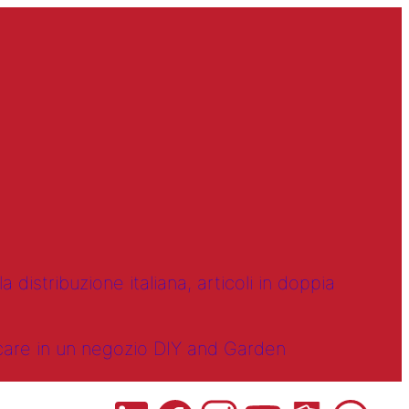
 distribuzione italiana, articoli in doppia
ncare in un negozio DIY and Garden