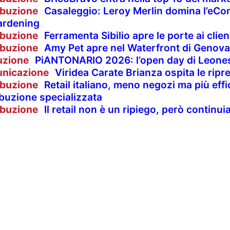
ibuzione
Casaleggio: Leroy Merlin domina l’eCom
ardening
ibuzione
Ferramenta Sibilio apre le porte ai clie
ibuzione
Amy Pet apre nel Waterfront di Genova
uzione
PiANTONARIO 2026: l’open day di Leones
nicazione
Viridea Carate Brianza ospita le rip
ibuzione
Retail italiano, meno negozi ma più effi
ibuzione specializzata
ibuzione
Il retail non è un ripiego, però contin