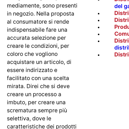
mediamente, sono presenti
del g
Distr
in negozio. Nella proposta
Distr
al consumatore si rende
Prod
indispensabile fare una
Comu
accurata selezione per
Distr
creare le condizioni, per
distr
coloro che vogliono
Distr
acquistare un articolo, di
essere indirizzato e
facilitato con una scelta
mirata. Direi che si deve
creare un processo a
imbuto, per creare una
scrematura sempre più
selettiva, dove le
caratteristiche dei prodotti