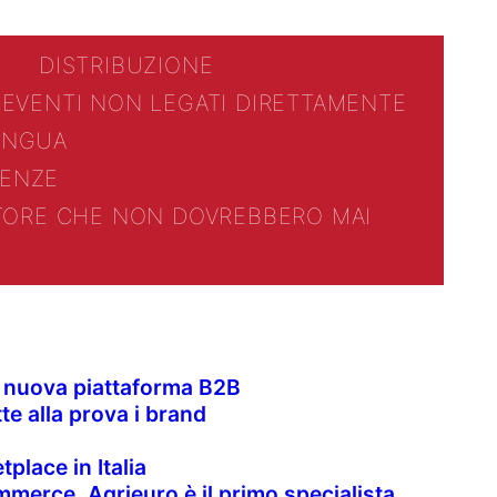
DISTRIBUZIONE
 EVENTI NON LEGATI DIRETTAMENTE
LINGUA
ENZE
TTORE CHE NON DOVREBBERO MAI
la nuova piattaforma B2B
te alla prova i brand
place in Italia
merce. Agrieuro è il primo specialista