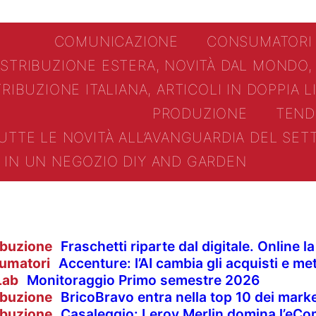
COMUNICAZIONE
CONSUMATORI
ISTRIBUZIONE ESTERA, NOVITÀ DAL MONDO,
TRIBUZIONE ITALIANA, ARTICOLI IN DOPPIA 
PRODUZIONE
TEND
UTTE LE NOVITÀ ALL’AVANGUARDIA DEL SE
IN UN NEGOZIO DIY AND GARDEN
ibuzione
Fraschetti riparte dal digitale. Online 
umatori
Accenture: l’AI cambia gli acquisti e met
Lab
Monitoraggio Primo semestre 2026
ibuzione
BricoBravo entra nella top 10 dei market
ibuzione
Casaleggio: Leroy Merlin domina l’eCom