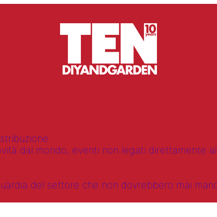
istribuzione
vità dal mondo, eventi non legati direttamente alla
anguardia del settore che non dovrebbero mai ma