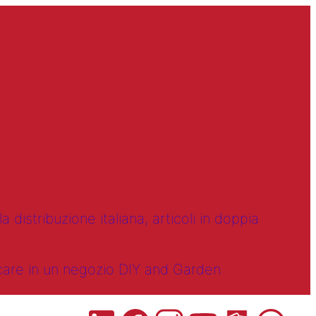
 distribuzione italiana, articoli in doppia
ncare in un negozio DIY and Garden