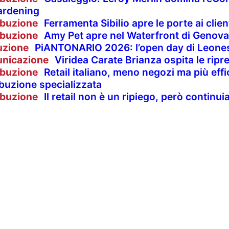
ardening
ibuzione
Ferramenta Sibilio apre le porte ai clie
ibuzione
Amy Pet apre nel Waterfront di Genova
uzione
PiANTONARIO 2026: l’open day di Leones
nicazione
Viridea Carate Brianza ospita le rip
ibuzione
Retail italiano, meno negozi ma più effi
ibuzione specializzata
ibuzione
Il retail non è un ripiego, però contin