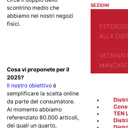
SEZIONI
scontrino medio che
abbiamo nei nostri negozi
fisici.
ESTERO
D
ALLA DIS
VETRINA
T
MANCARE 
Cosa vi proponete per il
2025?
Il nostro obiettivo
è
semplificare la scelta online
Distr
da parte del consumatore.
Cons
Al momento abbiamo
TEN 
referenziato 80.000 articoli,
Distr
dei quali un quarto,
Distr