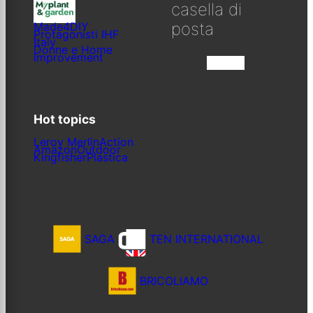
casella di
posta
Made4DIY
Protagonisti IHF
Italy
Donne e Home
Improvement
Iscriviti
Hot topics
Leroy Merlin
Action
Amazon
Outdoor
Kingfisher
Plastica
SAGA
TEN INTERNATIONAL
BRICOLIAMO