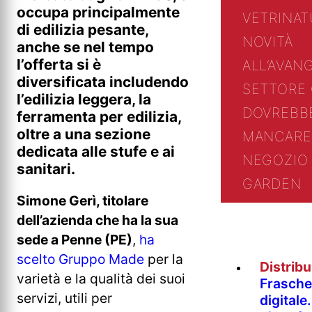
occupa principalmente
VETRINA
T
di edilizia pesante,
NOVITÀ
anche se nel tempo
l’offerta si è
ALL’AVAN
diversificata includendo
SETTORE
l’edilizia leggera, la
DOVREBB
ferramenta per edilizia,
oltre a una sezione
MANCARE
dedicata alle stufe e ai
NEGOZIO 
sanitari.
GARDEN
Simone Gerì, titolare
dell’azienda che ha la sua
sede a Penne (PE)
,
ha
scelto Gruppo Made
per la
Distrib
varietà e la qualità dei suoi
Fraschet
servizi, utili per
digitale