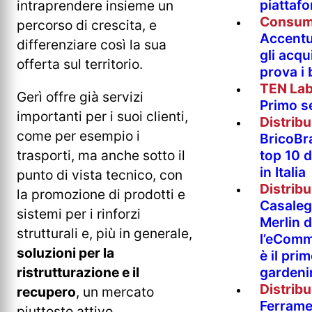
piattaf
intraprendere insieme un
Consum
percorso di crescita, e
Accentur
differenziare così la sua
gli acqu
offerta sul territorio.
prova i
TEN La
Gerì offre già servizi
Primo s
importanti per i suoi clienti,
Distrib
come per esempio i
BricoBr
trasporti, ma anche sotto il
top 10 
in Italia
punto di vista tecnico, con
Distrib
la promozione di prodotti e
Casaleg
sistemi per i rinforzi
Merlin 
strutturali e, più in generale,
l’eComm
soluzioni per la
è il pri
ristrutturazione e il
gardeni
Distrib
recupero
, un mercato
Ferramen
piuttosto attivo,