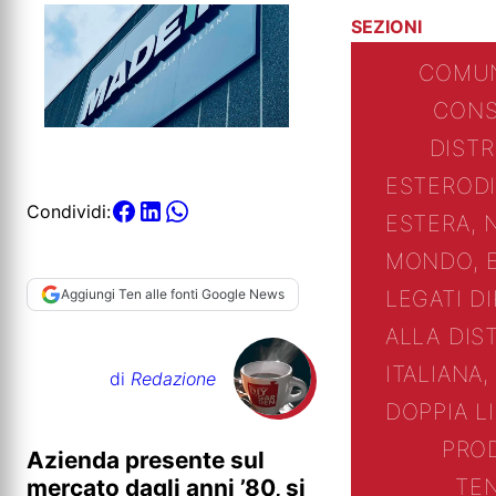
SEZIONI
COMUN
CONS
DIST
ESTERO
D
Condividi:
ESTERA, 
MONDO, 
LEGATI D
Aggiungi Ten alle fonti Google News
ALLA DIS
ITALIANA,
di
Redazione
DOPPIA L
PRO
Azienda presente sul
TE
mercato dagli anni ’80, si