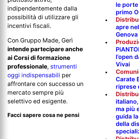
le porte 
indipendentemente dalla
primo O
possibilità di utilizzare gli
Distrib
incentivi fiscali.
apre nel
Genova
Con Gruppo Made, Gerì
Produzi
intende partecipare anche
PiANTO
l’open 
ai Corsi di formazione
Vivai
professionale
,
strumenti
Comuni
oggi indispensabili
per
Carate B
affrontare con successo un
riprese
mercato sempre più
Distrib
selettivo ed esigente.
italian
ma più e
Facci sapere cosa ne pensi
guida l
della di
special
Distrib