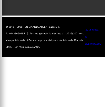
© 2016 – 2026 TEN DIYANDGARDEN, Saga SRL
UI AND DESIGN
P.I.01423660495 | Testata giornalistica iscritta al n.1236/2021 reg.
BY
stampa tribunale di Pavia con provv. del pres. del tribunale 16 aprile
GIUDANSKY.COM
2021. – Dir. resp.
Mauro Milani