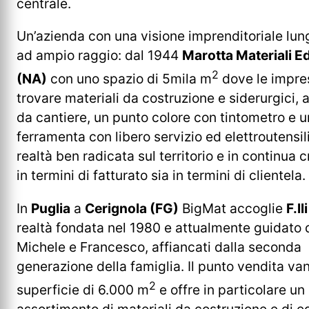
centrale.
Un’azienda con una visione imprenditoriale lun
ad ampio raggio: dal 1944
Marotta Materiali Edi
2
(NA)
con uno spazio di 5mila m
dove le impre
trovare materiali da costruzione e siderurgici, 
da cantiere, un punto colore con tintometro e u
ferramenta con libero servizio ed elettroutensil
realtà ben radicata sul territorio e in continua c
in termini di fatturato sia in termini di clientela.
In
Puglia
a
Cerignola (FG)
BigMat accoglie
F.ll
realtà fondata nel 1980 e attualmente guidato da
Michele e Francesco, affiancati dalla seconda
generazione della famiglia. Il punto vendita va
2
superficie di 6.000 m
e offre in particolare u