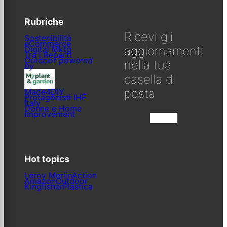
Rubriche
Ricevi gli
Sostenibilità
eCommerce
aggiornamenti
Digital Mktg
Tra i Reparti
Outdoor
powered
nella tua
by
casella di
posta
Made4DIY
Protagonisti IHF
Italy
Donne e Home
Improvement
Iscriviti
Hot topics
Leroy Merlin
Action
Amazon
Outdoor
Kingfisher
Plastica