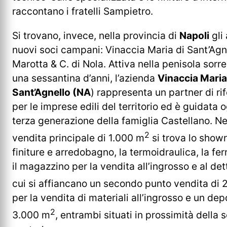
raccontano i fratelli Sampietro.
Si trovano, invece, nella provincia di
Napoli
gli 
nuovi soci campani: Vinaccia Maria di Sant’Agn
Marotta & C. di Nola. Attiva nella penisola sorr
una sessantina d’anni, l’azienda
Vinaccia Maria 
Sant’Agnello (NA
) rappresenta un partner di ri
per le imprese edili del territorio ed è guidata o
terza generazione della famiglia Castellano. Ne
2
vendita principale di 1.000 m
si trova lo show
finiture e arredobagno, la termoidraulica, la fe
il magazzino per la vendita all’ingrosso e al det
cui si affiancano un secondo punto vendita di
per la vendita di materiali all’ingrosso e un dep
2
3.000 m
, entrambi situati in prossimità della 