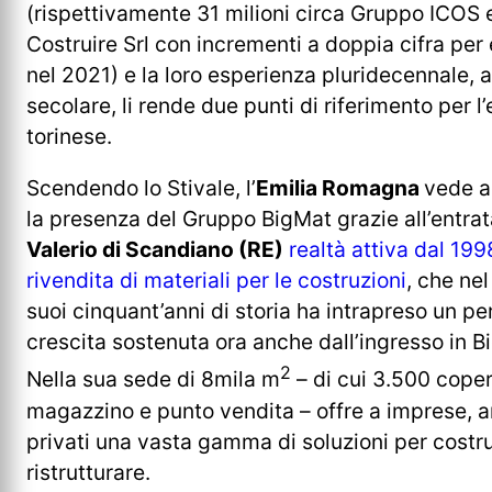
(rispettivamente 31 milioni circa Gruppo ICOS e
Costruire Srl con incrementi a doppia cifra per
nel 2021) e la loro esperienza pluridecennale, 
secolare, li rende due punti di riferimento per l’e
torinese.
Scendendo lo Stivale, l’
Emilia Romagna
vede a
la presenza del Gruppo BigMat grazie all’entrat
Valerio di Scandiano (RE)
realtà attiva dal 19
rivendita di materiali per le costruzioni
, che nel
suoi cinquant’anni di storia ha intrapreso un pe
crescita sostenuta ora anche dall’ingresso in B
2
Nella sua sede di 8mila m
– di cui 3.500 coper
magazzino e punto vendita – offre a imprese, ar
privati una vasta gamma di soluzioni per costru
ristrutturare.