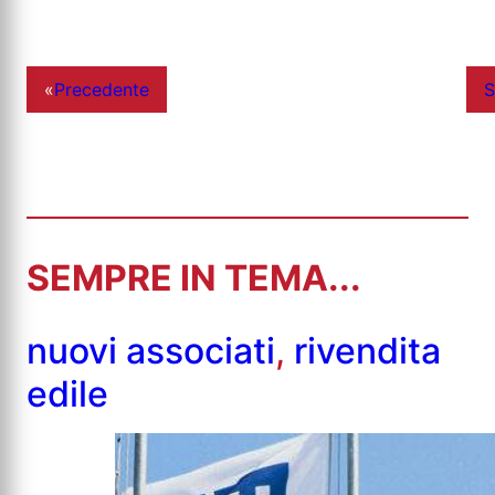
«
Precedente
S
SEMPRE IN TEMA...
nuovi associati
,
rivendita
edile