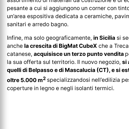
assortimento di materiali da costruzione e di ed
pesante a cui si aggiungono un corner con tint
un’area espositiva dedicata a ceramiche, pavim
sanitari e arredo bagno.
Infine, ma solo geograficamente,
in Sicilia
si se
anche
la crescita di BigMat CubeX
che a Trecas
catanese,
acquisisce un terzo punto vendita
p
la sua offerta sul territorio. Il nuovo negozio,
si
quelli di Belpasso e di Mascalucia (CT), e si e
2
oltre 5.000 m
specializzandosi nell’edilizia pe
coperture in legno e negli isolanti termici.