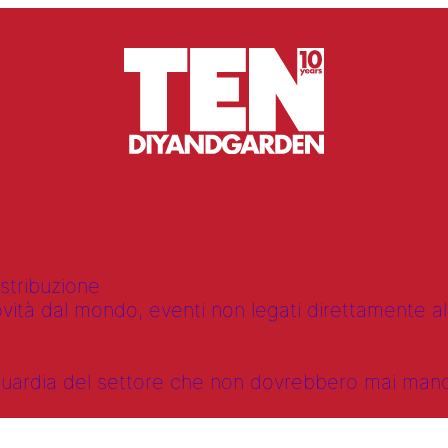
istribuzione
vità dal mondo, eventi non legati direttamente alla
anguardia del settore che non dovrebbero mai ma