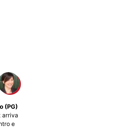
to (PG)
t arriva
ntro e