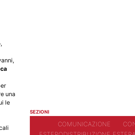
o
,
vanni,
ica
per
are una
i le
SEZIONI
COMUNICAZIONE
CO
cali
ESTERO
DISTRIBUZIONE ESTER